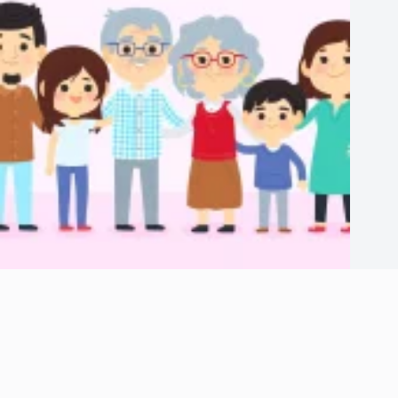
TỔNG HỢP TÀI LIỆU DÀNH CHO 5 NĂM ĐẦU ĐỜI CỦA TRẺ
April 20, 2025