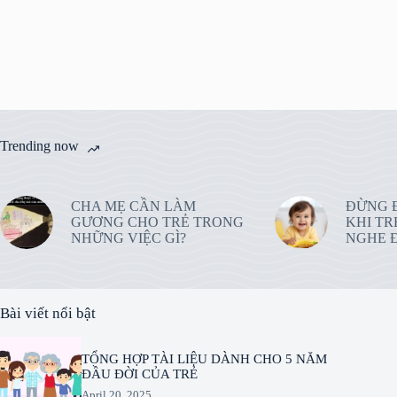
Trending now
CHA MẸ CẦN LÀM
ĐỪNG 
GƯƠNG CHO TRẺ TRONG
KHI TR
NHỮNG VIỆC GÌ?
NGHE Đ
Bài viết nổi bật
TỔNG HỢP TÀI LIỆU DÀNH CHO 5 NĂM
ĐẦU ĐỜI CỦA TRẺ
April 20, 2025