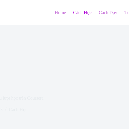
Home
Cách Học
Cách Dạy
T
lượt học trên Coursera
23
Cách Học