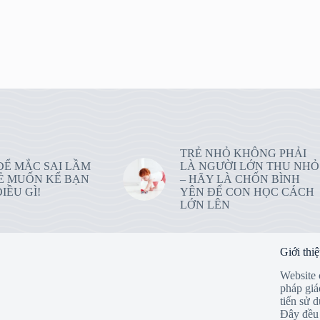
TRẺ NHỎ KHÔNG PHẢI
ĐỂ MẮC SAI LẦM
LÀ NGƯỜI LỚN THU NHỎ
Ẻ MUỐN KỂ BẠN
– HÃY LÀ CHỐN BÌNH
IỀU GÌ!
YÊN ĐỂ CON HỌC CÁCH
LỚN LÊN
Giới thi
Website 
pháp giá
tiến sử 
Đây đều 