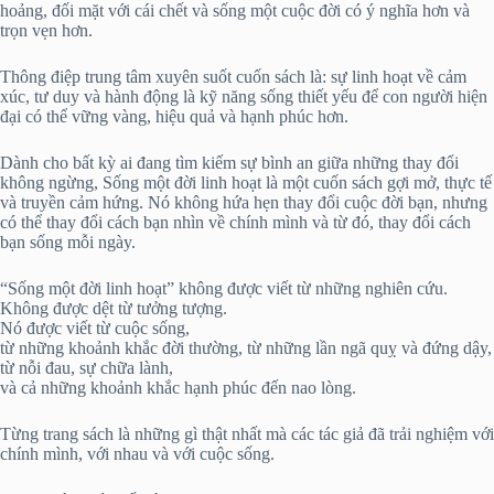
hoảng, đối mặt với cái chết và sống một cuộc đời có ý nghĩa hơn và
trọn vẹn hơn.
Thông điệp trung tâm xuyên suốt cuốn sách là: sự linh hoạt về cảm
xúc, tư duy và hành động là kỹ năng sống thiết yếu để con người hiện
đại có thể vững vàng, hiệu quả và hạnh phúc hơn.
Dành cho bất kỳ ai đang tìm kiếm sự bình an giữa những thay đổi
không ngừng, Sống một đời linh hoạt là một cuốn sách gợi mở, thực tế
và truyền cảm hứng. Nó không hứa hẹn thay đổi cuộc đời bạn, nhưng
có thể thay đổi cách bạn nhìn về chính mình và từ đó, thay đổi cách
bạn sống mỗi ngày.
“Sống một đời linh hoạt” không được viết từ những nghiên cứu.
Không được dệt từ tưởng tượng.
Nó được viết từ cuộc sống,
từ những khoảnh khắc đời thường, từ những lần ngã quỵ và đứng dậy,
từ nỗi đau, sự chữa lành,
và cả những khoảnh khắc hạnh phúc đến nao lòng.
Từng trang sách là những gì thật nhất mà các tác giả đã trải nghiệm với
chính mình, với nhau và với cuộc sống.