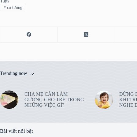
Tags
#
cờ tướng
Trending now
CHA MẸ CẦN LÀM
ĐỪNG 
GƯƠNG CHO TRẺ TRONG
KHI TR
NHỮNG VIỆC GÌ?
NGHE Đ
Bài viết nổi bật