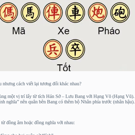
 nhưng cách viết lại tương đối khác nhau?
ù cùng một vị trí lấy từ tích Hán Sở – Lưu Bang với Hạng Võ (Hạng V
h nghĩa” nên quân bên Bang có thêm bộ Nhân phía trước (nhân hậu). Sa
i từ đồng âm hoặc đồng nghĩa với nhau: