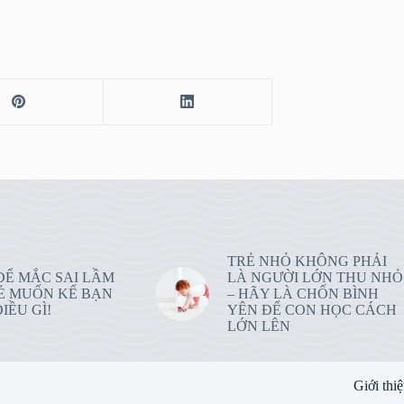
TRẺ NHỎ KHÔNG PHẢI
ĐỂ MẮC SAI LẦM
LÀ NGƯỜI LỚN THU NHỎ
Ẻ MUỐN KỂ BẠN
– HÃY LÀ CHỐN BÌNH
IỀU GÌ!
YÊN ĐỂ CON HỌC CÁCH
LỚN LÊN
Giới thi