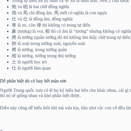
Trong tự điển thì 兵 binh và 卒 tốt là binh lính. Nên 2 chữ được
炮 và 砲 là hai chữ đồng nghĩa
傌 và 馬 chỉ đồng âm. 馬 mới có nghĩa là con ngựa
仕 và 仕 là đồng âm, đồng nghĩa
車 là xe, còn 俥 thì không có trong tự điển
象 (tượng) là voi, 相 thì có âm là “tương” nhưng không có nghĩa n
將 là tưởng (quân tướng đỏ thì không tìm thấy chữ trong tự điển
帥 là soái trong tướng soái, nguyên soái
將 là tướng, trong tướng quân
相 là tương, tướng trong thủ tướng
士 là người học trò
仕 là người làm quan
Dễ phân biệt dù có bay hết màu sơn
Người Trung quốc xưa có lẽ họ ký hiệu hai bên cho khác nhau, cái gì 
thì nó sẽ giống nhau và khó phân biệt được.
Điều này cũng dễ hiểu thôi khi mà xưa kia, hầu như các con cờ đều là