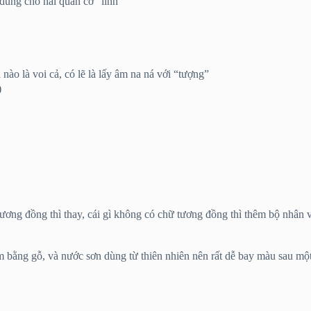
 dùng cho hai quân cờ “lính”
ào là voi cả, có lẽ là lấy âm na ná với “tượng”
)
tương đồng thì thay, cái gì không có chữ tương đồng thì thêm bộ nhân
m bằng gỗ, và nước sơn dùng từ thiên nhiên nên rất dễ bay màu sau một