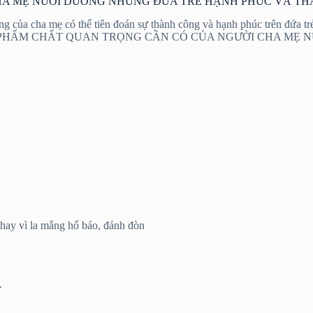
CHA MẸ NUÔI DƯỠNG NHỮNG ĐỨA TRẺ HẠNH PHÚC VÀ T
của cha mẹ có thể tiên đoán sự thành công và hạnh phúc trên đứa trẻ.
. Đây là TOP 10 PHẨM CHẤT QUAN TRỌNG CẦN CÓ CỦA NGƯỜI
thay vì la mắng hổ báo, đánh đòn
.