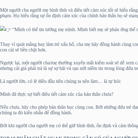
Một người cha người mẹ bình tĩnh và điều tiết cảm xúc tốt sẽ hiểu rằn
phạm. Họ hiểu rằng sự ổn định cảm xúc của chính bản thân họ sẽ mang l
“Mình có thể tin tưởng mẹ mình. Mình biết mẹ sẽ phản ứng thế 
Thay vì quát mắng hay làm trẻ xấu hổ, cha mẹ hãy đồng hành cùng con
con cái sẽ bền chặt hơn.
Ngược lại, một người cha/mẹ thường xuyên mất kiểm soát sẽ dễ xem cảm
nhưng cái giá phải trả là sự sợ hãi và rạn nứt niềm tin trong lòng đứa tr
Là người lớn, có lẽ điều đầu tiên chúng ta nên làm… là tự hỏi:
Mình đã thực sự biết điều tiết cảm xúc của bản thân chưa?
Nếu chưa, hãy cho phép bản thân học cùng con. Bởi những đứa trẻ đa
chúng ta đủ kiên nhẫn để đồng hành.
Bởi khi người cha người mẹ có thể giữ bình tĩnh, ổn định và cảm thông