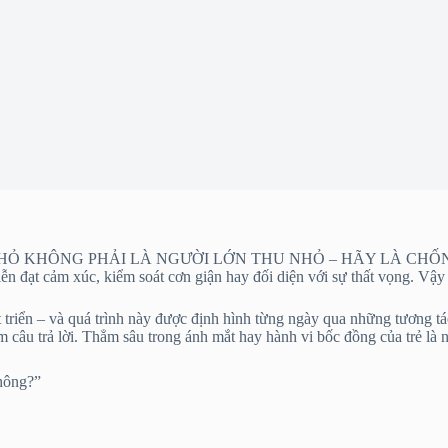
NHỎ KHÔNG PHẢI LÀ NGƯỜI LỚN THU NHỎ – HÃY LÀ CHỐ
ễn đạt cảm xúc, kiểm soát cơn giận hay đối diện với sự thất vọng. Vậy 
át triển – và quá trình này được định hình từng ngày qua những tương t
ìm câu trả lời. Thẳm sâu trong ánh mắt hay hành vi bốc đồng của trẻ là 
không?”