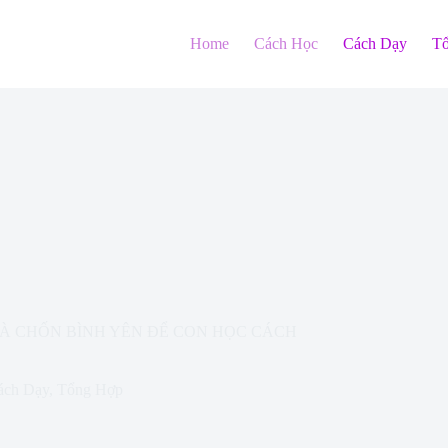
Home
Cách Học
Cách Dạy
T
LÀ CHỐN BÌNH YÊN ĐỂ CON HỌC CÁCH
ách Dạy
,
Tổng Hợp