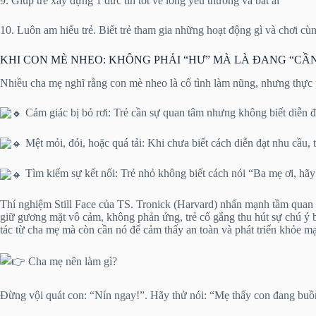
9. Giúp trẻ xây dựng 1 đức tin tốt về lòng yêu thương và bát ái
10. Luôn am hiểu trẻ. Biết trẻ tham gia những hoạt động gì và chơi cùn
KHI CON MÈ NHEO: KHÔNG PHẢI “HƯ” MÀ LÀ ĐANG “CẦ
Nhiều cha mẹ nghĩ rằng con mè nheo là cố tình làm nũng, nhưng thực t
Cảm giác bị bỏ rơi: Trẻ cần sự quan tâm nhưng không biết diễn đ
Mệt mỏi, đói, hoặc quá tải: Khi chưa biết cách diễn đạt nhu cầu, t
Tìm kiếm sự kết nối: Trẻ nhỏ không biết cách nói “Ba mẹ ơi, hãy
Thí nghiệm Still Face của TS. Tronick (Harvard) nhấn mạnh tầm quan t
giữ gương mặt vô cảm, không phản ứng, trẻ cố gắng thu hút sự chú ý bằ
tác từ cha mẹ mà còn cần nó để cảm thấy an toàn và phát triển khỏe m
Cha mẹ nên làm gì?
Đừng vội quát con: “Nín ngay!”. Hãy thử nói: “Mẹ thấy con đang buồn