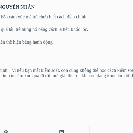
U NGUYÊN NHÂN
 bão cảm xúc mà trẻ chưa biết cách điều chỉnh.
quá tải, trẻ bùng nổ bằng cách la hét, khóc lóc.
 nên thể hiện bằng hành động.
tĩnh – vì nếu bạn mất kiểm soát, con cũng không thể học cách kiểm soát
ơn bão cảm xúc qua đi rồi mới giải thích – khi con đang khóc lóc dữ dộ