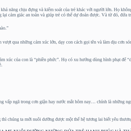
g khả năng chịu đựng và kiểm soát của trẻ khác với người lớn. Họ không
ại cảm giác an toàn và giúp trẻ có thể dự đoán được. Và từ đó, đứa tr
nào.”
 vượt qua những cảm xúc lớn, dạy con cách gọi tên và làm dịu cơn són
 xúc của con là “phiền phức”. Họ có xu hướng dùng hình phạt để “dập 
ẻ.
ng vấp ngã trong cơn giận hay nước mắt hôm nay… chính là những ngư
 thì chúng ta mới nuôi dưỡng được một thế hệ tương lai biết yêu thươn