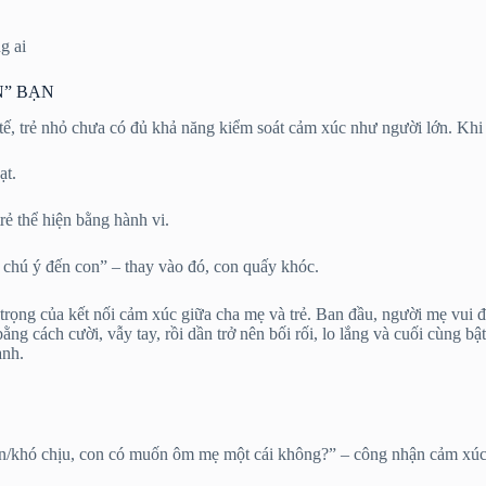
g ai
N” BẠN
ế, trẻ nhỏ chưa có đủ khả năng kiểm soát cảm xúc như người lớn. Khi 
ạt.
rẻ thể hiện bằng hành vi.
 chú ý đến con” – thay vào đó, con quấy khóc.
rọng của kết nối cảm xúc giữa cha mẹ và trẻ. Ban đầu, người mẹ vui đù
ng cách cười, vẫy tay, rồi dần trở nên bối rối, lo lắng và cuối cùng b
ạnh.
/khó chịu, con có muốn ôm mẹ một cái không?” – công nhận cảm xúc củ