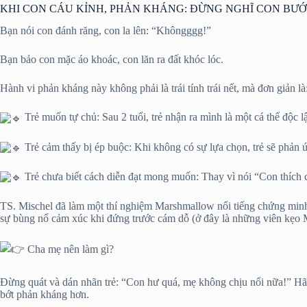
KHI CON CÁU KỈNH, PHẢN KHÁNG: ĐỪNG NGHĨ CON BƯỚ
Bạn nói con đánh răng, con la lên: “Khôngggg!”
Bạn bảo con mặc áo khoác, con lăn ra đất khóc lóc.
Hành vi phản kháng này không phải là trái tính trái nết, mà đơn giản là
Trẻ muốn tự chủ: Sau 2 tuổi, trẻ nhận ra mình là một cá thể độc 
Trẻ cảm thấy bị ép buộc: Khi không có sự lựa chọn, trẻ sẽ phản 
Trẻ chưa biết cách diễn đạt mong muốn: Thay vì nói “Con thích cá
TS. Mischel đã làm một thí nghiệm Marshmallow nổi tiếng chứng minh r
sự bùng nổ cảm xúc khi đứng trước cám dỗ (ở đây là những viên kẹo
Cha mẹ nên làm gì?
Đừng quát và dán nhãn trẻ: “Con hư quá, mẹ không chịu nổi nữa!” Hãy
bớt phản kháng hơn.