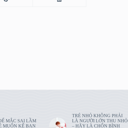
TRẺ NHỎ KHÔNG PHẢI
ĐỂ MẮC SAI LẦM
LÀ NGƯỜI LỚN THU NHỎ
Ẻ MUỐN KỂ BẠN
– HÃY LÀ CHỐN BÌNH