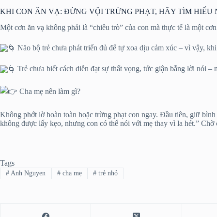
KHI CON ĂN VẠ: ĐỪNG VỘI TRỪNG PHẠT, HÃY TÌM HIỂ
Một cơn ăn vạ không phải là “chiêu trò” của con mà thực tế là một cơn
Não bộ trẻ chưa phát triển đủ để tự xoa dịu cảm xúc – vì vậy, khi 
Trẻ chưa biết cách diễn đạt sự thất vọng, tức giận bằng lời nói –
Cha mẹ nên làm gì?
Không phớt lờ hoàn toàn hoặc trừng phạt con ngay. Đầu tiên, giữ bình 
không được lấy kẹo, nhưng con có thể nói với mẹ thay vì la hét.” Chờ c
Tags
#
Anh Nguyen
#
cha mẹ
#
trẻ nhỏ