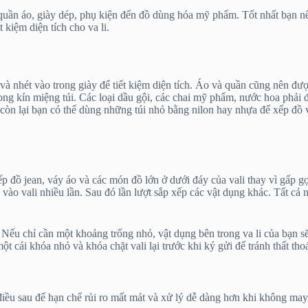
quần áo, giày dép, phụ kiện đến đồ dùng hóa mỹ phẩm. Tốt nhất bạn nên
 kiệm diện tích cho va li.
 và nhét vào trong giày để tiết kiệm diện tích. Áo và quần cũng nên đư
hong kín miệng túi. Các loại dầu gội, các chai mỹ phẩm, nước hoa phả
đồ còn lại bạn có thể dùng những túi nhỏ bằng nilon hay nhựa để xếp đ
 xếp đồ jean, váy áo và các món đồ lớn ở dưới đáy của vali thay vì gấp
g vào vali nhiều lần. Sau đó lần lượt sắp xếp các vật dụng khác. Tất c
 Nếu chỉ cần một khoảng trống nhỏ, vật dụng bên trong va li của bạn sẽ
t cái khóa nhỏ và khóa chặt vali lại trước khi ký gửi để tránh thất tho
điều sau để hạn chế rủi ro mất mát và xử lý dễ dàng hơn khi không may