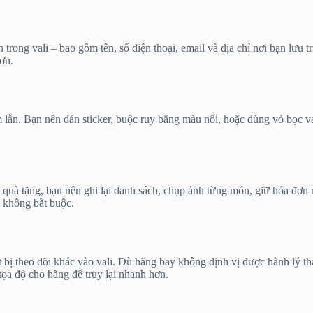
n trong vali – bao gồm tên, số điện thoại, email và địa chỉ nơi bạn lưu
ơn.
lẫn. Bạn nên dán sticker, buộc ruy băng màu nổi, hoặc dùng vỏ bọc val
ử, quà tặng, bạn nên ghi lại danh sách, chụp ảnh từng món, giữ hóa đơ
u không bắt buộc.
 bị theo dõi khác vào vali. Dù hãng bay không định vị được hành lý thấ
tọa độ cho hãng để truy lại nhanh hơn.