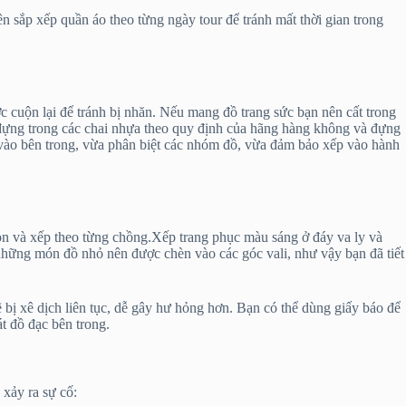
 sắp xếp quần áo theo từng ngày tour để tránh mất thời gian trong
ợc cuộn lại để tránh bị nhăn. Nếu mang đồ trang sức bạn nên cất trong
i đựng trong các chai nhựa theo quy định của hãng hàng không và đựng
ồ vào bên trong, vừa phân biệt các nhóm đồ, vừa đảm bảo xếp vào hành
 gọn và xếp theo từng chồng.Xếp trang phục màu sáng ở đáy va ly và
ả những món đồ nhỏ nên được chèn vào các góc vali, như vậy bạn đã tiết
 bị xê dịch liên tục, dễ gây hư hỏng hơn. Bạn có thể dùng giấy báo để
át đồ đạc bên trong.
 xảy ra sự cố: