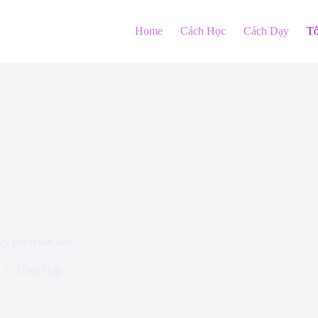
Home
Cách Học
Cách Dạy
T
ký gửi ở sân bay?
Tổng Hợp