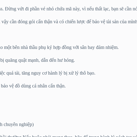
. Đừng vứt đi phần vé nhỏ chứa mã này, vì nếu thất lạc, bạn sẽ cần nó 
ì vậy cần đóng gói cẩn thận và có chiến lược để bảo vệ tài sản của mình
do một bên nhà thầu phụ ký hợp đồng với sân bay đảm nhiệm.
ể bị quăng quật mạnh, dẫn đến hư hỏng.
c quá tải, tăng nguy cơ hành lý bị xử lý thô bạo.
ần bảo vệ đồ dùng cá nhân cẩn thận.
…
ảnh chuyên nghiệp)