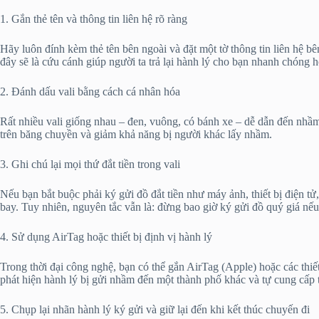
1. Gắn thẻ tên và thông tin liên hệ rõ ràng
Hãy luôn đính kèm thẻ tên bên ngoài và đặt một tờ thông tin liên hệ bê
đây sẽ là cứu cánh giúp người ta trả lại hành lý cho bạn nhanh chóng h
2. Đánh dấu vali bằng cách cá nhân hóa
Rất nhiều vali giống nhau – đen, vuông, có bánh xe – dễ dẫn đến nhầm 
trên băng chuyền và giảm khả năng bị người khác lấy nhầm.
3. Ghi chú lại mọi thứ đắt tiền trong vali
Nếu bạn bắt buộc phải ký gửi đồ đắt tiền như máy ảnh, thiết bị điện t
bay. Tuy nhiên, nguyên tắc vẫn là: đừng bao giờ ký gửi đồ quý giá nế
4. Sử dụng AirTag hoặc thiết bị định vị hành lý
Trong thời đại công nghệ, bạn có thể gắn AirTag (Apple) hoặc các thiết
phát hiện hành lý bị gửi nhầm đến một thành phố khác và tự cung cấp 
5. Chụp lại nhãn hành lý ký gửi và giữ lại đến khi kết thúc chuyến đi