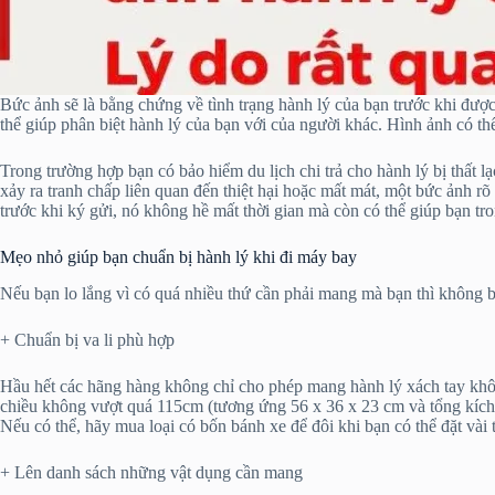
Bức ảnh sẽ là bằng chứng về tình trạng hành lý của bạn trước khi được
thể giúp phân biệt hành lý của bạn với của người khác. Hình ảnh có th
Trong trường hợp bạn có bảo hiểm du lịch chi trả cho hành lý bị thất
xảy ra tranh chấp liên quan đến thiệt hại hoặc mất mát, một bức ảnh rõ
trước khi ký gửi, nó không hề mất thời gian mà còn có thể giúp bạn t
Mẹo nhỏ giúp bạn chuẩn bị hành lý khi đi máy bay
Nếu bạn lo lắng vì có quá nhiều thứ cần phải mang mà bạn thì không 
+ Chuẩn bị va li phù hợp
Hầu hết các hãng hàng không chỉ cho phép mang hành lý xách tay khôn
chiều không vượt quá 115cm (tương ứng 56 x 36 x 23 cm và tổng kích 
Nếu có thể, hãy mua loại có bốn bánh xe để đôi khi bạn có thể đặt vài 
+ Lên danh sách những vật dụng cần mang