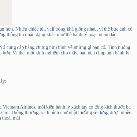
n hơn. Nhiều chiếc túi, vali trông khá giống nhau, vì thế bức ảnh có
hững thông tin nhận dạng khác như thẻ hành lý hoặc nhãn dán.
ng. Nó cung cấp bằng chứng hữu hình về những gì bạn có. Tình huống
cao hơn. Vì thế, một kinh nghiệm cho thấy, bạn nên chụp ảnh hành lý
đây:
Vietnam Airlines, mỗi kiện hành lý xách tay có tổng kích thước ba
3cm. Thông thường, va li hình chữ nhật thường sẽ đựng được nhiều.
h thoải mái