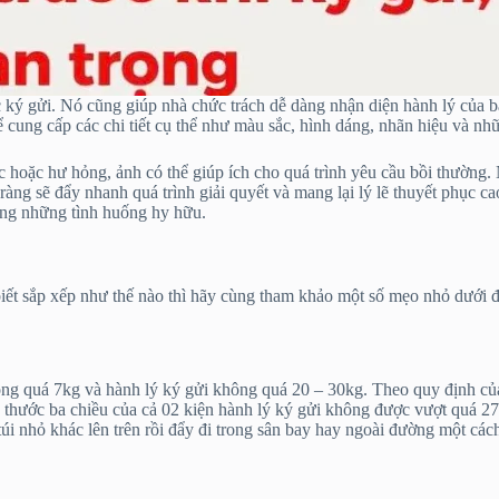
 ký gửi. Nó cũng giúp nhà chức trách dễ dàng nhận diện hành lý của bạ
ể cung cấp các chi tiết cụ thể như màu sắc, hình dáng, nhãn hiệu và n
 lạc hoặc hư hỏng, ảnh có thể giúp ích cho quá trình yêu cầu bồi thườ
 ràng sẽ đẩy nhanh quá trình giải quyết và mang lại lý lẽ thuyết phục 
rong những tình huống hy hữu.
biết sắp xếp như thế nào thì hãy cùng tham khảo một số mẹo nhỏ dưới 
g quá 7kg và hành lý ký gửi không quá 20 – 30kg. Theo quy định của 
thước ba chiều của cả 02 kiện hành lý ký gửi không được vượt quá 27
túi nhỏ khác lên trên rồi đẩy đi trong sân bay hay ngoài đường một các