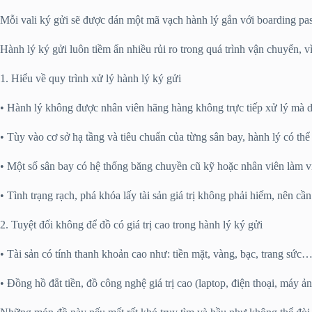
Mỗi vali ký gửi sẽ được dán một mã vạch hành lý gắn với boarding pass
Hành lý ký gửi luôn tiềm ẩn nhiều rủi ro trong quá trình vận chuyển, v
1. Hiểu về quy trình xử lý hành lý ký gửi
• Hành lý không được nhân viên hãng hàng không trực tiếp xử lý mà 
• Tùy vào cơ sở hạ tầng và tiêu chuẩn của từng sân bay, hành lý có th
• Một số sân bay có hệ thống băng chuyền cũ kỹ hoặc nhân viên làm việ
• Tình trạng rạch, phá khóa lấy tài sản giá trị không phải hiếm, nên c
2. Tuyệt đối không để đồ có giá trị cao trong hành lý ký gửi
• Tài sản có tính thanh khoản cao như: tiền mặt, vàng, bạc, trang sức
• Đồng hồ đắt tiền, đồ công nghệ giá trị cao (laptop, điện thoại, máy 