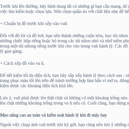
Trước khi lên đường, hãy hình dung tất cả những gì bạn cần mang, từ 
việc tìm kiếm hoặc chọn lựa. Nên chọn quần áo với chất liệu nhẹ để tiết
+ Chuẩn bị đồ trước khi xếp vào vali
Đối với đồ lót và đồ bơi, bạn nên thành những cuộn tròn, bọc túi nilon
những chiếc hộp riêng hoặc bỏ trong các túi nilon nhỏ và nhớ niêm p
trong một túi nilong riêng trước khi cho vào trong vali hành lý. Các 
lý gọn gàng.
+ Cách xếp đồ vào va li.
Để tiết kiệm tối đa diện tích, bạn hãy sắp xếp hành lý theo cách sau :
trang phục màu tối lên trên để tránh trường hợp làm bẩn vì mở ra, đón
kiệm được các khoảng diện tích khá lớn.
Lưu ý, vali phải được lèn thật chặt và không có một khoảng trống nào.
lèn chặt những khoảng trống trong va li nếu có. Cuối cùng, bạn dùng mộ
Mẹo nâng cao an toàn và kiểm soát hành lý khi đi máy bay
Ngoài việc chụp ảnh vali trước khi ký gửi, bạn cũng nên lưu ý những 