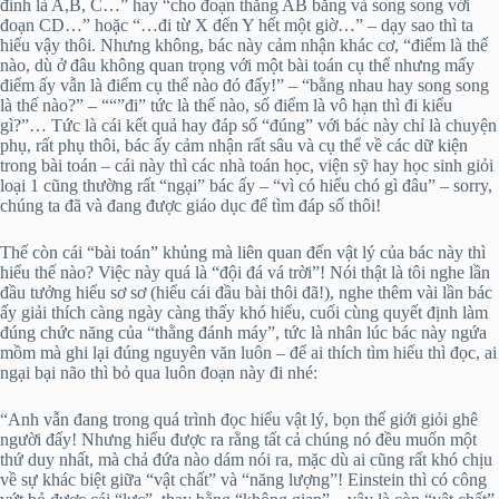
đỉnh là A,B, C…” hay “cho đoạn thẳng AB bằng và song song với
đoạn CD…” hoặc “…đi từ X đến Y hết một giờ…” – dạy sao thì ta
hiểu vậy thôi. Nhưng không, bác này cảm nhận khác cơ, “điểm là thế
nào, dù ở đâu không quan trọng với một bài toán cụ thể nhưng mấy
điểm ấy vẫn là điểm cụ thể nào đó đấy!” – “bằng nhau hay song song
là thế nào?” – ““”đi” tức là thế nào, số điểm là vô hạn thì đi kiểu
gì?”… Tức là cái kết quả hay đáp số “đúng” với bác này chỉ là chuyện
phụ, rất phụ thôi, bác ấy cảm nhận rất sâu và cụ thể về các dữ kiện
trong bài toán – cái này thì các nhà toán học, viện sỹ hay học sinh giỏi
loại 1 cũng thường rất “ngại” bác ấy – “vì có hiểu chó gì đâu” – sorry,
chúng ta đã và đang được giáo dục để tìm đáp số thôi!
Thế còn cái “bài toán” khủng mà liên quan đến vật lý của bác này thì
hiểu thế nào? Việc này quá là “đội đá vá trời”! Nói thật là tôi nghe lần
đầu tưởng hiểu sơ sơ (hiểu cái đầu bài thôi đã!), nghe thêm vài lần bác
ấy giải thích càng ngày càng thấy khó hiểu, cuối cùng quyết định làm
đúng chức năng của “thằng đánh máy”, tức là nhân lúc bác này ngứa
mồm mà ghi lại đúng nguyên văn luôn – để ai thích tìm hiểu thì đọc, ai
ngại bại não thì bỏ qua luôn đoạn này đi nhé:
“Anh vẫn đang trong quá trình đọc hiểu vật lý, bọn thế giới giỏi ghê
người đấy! Nhưng hiểu được ra rằng tất cả chúng nó đều muốn một
thứ duy nhất, mà chả đứa nào dám nói ra, mặc dù ai cũng rất khó chịu
về sự khác biệt giữa “vật chất” và “năng lượng”! Einstein thì có công