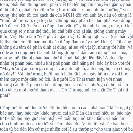
toán, phải làm thí nghiệm, phải viết bài lên tạp chí chuyên ngành, phải
đi hội thảo, phải có môi trường học thuật… Còn anh thì “bướng” vô
cùng (thế nên tôi coi gạch đá của MXH đối với anh ấy, nếu có cũng là
“muỗi đốt inox”), đại loại là “Chúng mày phản bác tao phải vào đúng
chủ đề cơ! Chứ nếu tao cũng “làm vật lý” y hệt như chúng mày, thì kết
quả cũng sẽ y như thế thôi, lại chả biết chó gì sất, giống chúng mày
thôi! Việt Nam làm “éo” gì có ngành vật lý đúng nghĩa…” (các bác vật
lý tha cho em tội mạo muội của thằng đánh máy nhé! Hehe). Tôi càng
không đủ tầm để phân định ai đúng, ai sai về vật lý, nhưng tôi hiểu (và
có lẽ anh cũng hiểu) là anh không đúng cả đâu, anh đang “học” mà,
nhưng mỗi lần bị phản bác như thế anh lại giỏi lên đấy! Anh chấp
nhận bị phản bác, nhiều khi phê phán khá nặng nề, bác ấy bảo với tôi
“Mày tưởng anh nói gì cũng là cái anh nghĩ à, anh đang học cả chúng
nó đấy!” Và như trong buổi tranh luận rất hay ngày hôm nay tôi học
thêm được một điều bổ ích, là người Do Thái tranh luận với nhau
không cần thiết phải có bên đúng, bên sai đâu – nhưng có thể bổ ích
cho tất cả mọi người tham gia… Có lẽ trong anh có chất Do Thái thì
phải?!
Cũng bởi tò mò, lúc trước tôi tìm hiểu xem các “nhà toán” khác ngại gì
bác này, hay bác này khác người cái gì? Dần dần mới hiểu ra, bác này
từ bé tới tận bây giờ cảm nhận về toán học nó khác lắm, và bác tìm
cho chính mình câu trả lời về cảm nhận đó. Ví dụ tôi và các bạn học
toán từ bé đến lớn cứ mặc nhiên coi là sự thường: “cho tam giác với ba