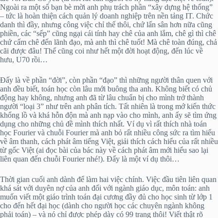
Ngoài ra một số bạn bè mời anh phụ trách phần “xây dựng hệ thống”
– tức là hoàn thiện cách quản lý doanh nghiệp trên nền tảng IT. Chức
danh thì đầy, nhưng công việc chỉ thế thôi, chứ lấn sân hơn nữa cũng
phiền, các “sếp” cũng ngại cái tính hay chê của anh lắm, chê gì thì chê
chứ cấm chê đến lãnh đạo, mà anh thì chê tuốt! Mà chê toàn đúng, chả
cãi được đâu! Thế cũng coi như hết một đời hoạt động, đến lúc về
hưu, U70 rồi…
Đấy là về phần “đời”, còn phần “đạo” thì những người thân quen với
anh đều biết, toán học còn lâu mới buông tha anh. Không biết có chủ
động hay không, nhưng anh đã từ lâu chuẩn bị cho mình trở thành
người “loại 3” như trên anh phân tích. Tất nhiên là trong mớ kiến thức
khổng lồ và khá hỗn độn mà anh nạp vào cho mình, anh ấy sẽ tìm ứng
dụng cho những chủ đề mình thích nhất. Ví dụ vì rất thích nhà toán
học Fourier và chuỗi Fourier mà anh bỏ rất nhiều công sức ra tìm hiểu
về âm thanh, cách phát âm tiếng Việt, giải thích cách hiểu của rất nhiều
từ gốc Việt (ai đọc bài của bác này về cách phát âm mới hiểu sao lại
liên quan đến chuỗi Fourier nhé!). Đấy là một ví dụ thôi…
Thời gian cuối anh dành để làm hai việc chính. Việc đầu tiên liên quan
khá sát với duyên nợ của anh đối với ngành giáo dục, môn toán: anh
muốn viết một giáo trình toán đại cương đầy đủ cho học sinh từ lớp 1
cho đến hết đại học (dành cho người học các chuyên ngành không
phải toán) – và nó chỉ được phép dày có 99 trang thôi! Viết thật rõ