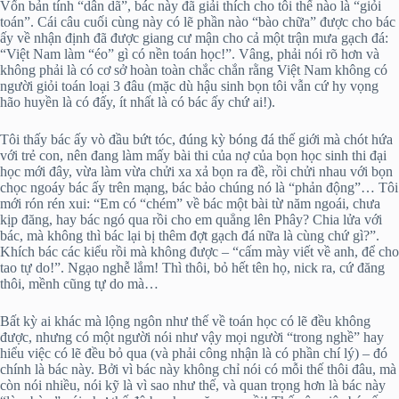
Vốn bản tính “dân dã”, bác này đã giải thích cho tôi thế nào là “giỏi
toán”. Cái câu cuối cùng này có lẽ phần nào “bào chữa” được cho bác
ấy về nhận định đã được giang cư mận cho cả một trận mưa gạch đá:
“Việt Nam làm “éo” gì có nền toán học!”. Vâng, phải nói rõ hơn và
không phải là có cơ sở hoàn toàn chắc chắn rằng Việt Nam không có
người giỏi toán loại 3 đâu (mặc dù hậu sinh bọn tôi vẫn cứ hy vọng
hão huyền là có đấy, ít nhất là có bác ấy chứ ai!).
Tôi thấy bác ấy vò đầu bứt tóc, đúng kỳ bóng đá thế giới mà chót hứa
với trẻ con, nên đang làm mấy bài thi của nợ của bọn học sinh thi đại
học mới đây, vừa làm vừa chửi xa xả bọn ra đề, rồi chửi nhau với bọn
chọc ngoáy bác ấy trên mạng, bác bảo chúng nó là “phản động”… Tôi
mới rón rén xui: “Em có “chém” về bác một bài từ năm ngoái, chưa
kịp đăng, hay bác ngó qua rồi cho em quẳng lên Phây? Chia lửa với
bác, mà không thì bác lại bị thêm đợt gạch đá nữa là cùng chứ gì?”.
Khích bác các kiểu rồi mà không được – “cấm mày viết về anh, để cho
tao tự do!”. Ngạo nghễ lắm! Thì thôi, bỏ hết tên họ, nick ra, cứ đăng
thôi, mềnh cũng tự do mà…
Bất kỳ ai khác mà lộng ngôn như thế về toán học có lẽ đều không
được, nhưng có một người nói như vậy mọi người “trong nghề” hay
hiểu việc có lẽ đều bỏ qua (và phải công nhận là có phần chí lý) – đó
chính là bác này. Bởi vì bác này không chỉ nói có mỗi thế thôi đâu, mà
còn nói nhiều, nói kỹ là vì sao như thế, và quan trọng hơn là bác này