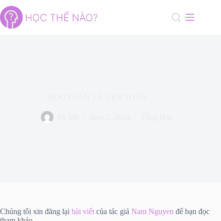
Skip
to
content
HỌC TOÁN VÀ GIỎI TOÁN
Tò Mò
June 2, 2024
Tổng Hợp
Chúng tôi xin đăng lại
bài viết
của tác giả
Nam Nguyen
để bạn đọc
tham khảo.