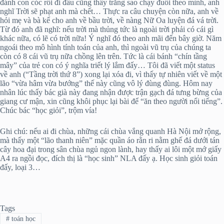
đánh con cóc rồi đi đâu cũng thấy trăng sao chạy đuổi theo mình, anh
nghĩ Trời sẽ phạt anh mà chết… Thực ra câu chuyện còn nữa, anh về
hỏi mẹ và bà kể cho anh về bầu trời, về nàng Nữ Oa luyện đá vá trời.
Từ đó anh đã nghĩ: nếu trời mà thủng tức là ngoài trời phải có cái gì
khác nữa, có lẽ có trời nữa! Ý nghĩ đó theo anh mãi đến bây giờ. Năm
ngoái theo mô hình tính toán của anh, thì ngoài vũ trụ của chúng ta
còn có 8 cái vũ trụ nữa chồng lên trên. Tức là cái bánh “chín tầng
mây” của trẻ con có ý nghĩa triết lý lắm đấy… Tôi đã viết một status
về anh (“Tầng trời thứ 8”) xong lại xóa đi, vì thấy tự nhiên viết về một
lão “vừa hâm vừa bướng” thế này cũng vô lý đùng đùng. Hôm nay
nhân lúc thấy bác già này đang nhận được trận gạch đá tưng bừng của
giang cư mận, xin cũng khôi phục lại bài để “ăn theo người nổi tiếng”.
Chúc bác “học giỏi”, trộm vía!
Ghi chú: nếu ai đi chùa, những cái chùa vắng quanh Hà Nội mở rộng,
mà thấy một “lão thanh niên” mặc quần áo rằn ri nằm ghế đá dưới tán
cây hoa đại trong sân chùa ngủ ngon lành, hay thấy ai lôi một mớ giấy
A4 ra ngồi đọc, đích thị là “học sinh” NLA đấy ạ. Học sinh giỏi toán
đấy, loại 3…
Tags
#
toán học