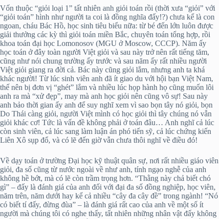
Vốn thuộc “giỏi loại 1” tất nhiên anh giỏi toán rồi (thời xưa “giỏi” với
“giỏi toán” hình như người ta coi là đồng nghĩa đấy!?) chưa kể là con
ngoan, cháu Bác Hồ, học sinh tiêu biểu nữa: từ bé đến lớn luôn được
giải thưởng các kỳ thì giỏi toán miền Bắc, chuyên toán tổng hợp, rồi
khoa toán đại học Lomonosov (MGU ở Moscow, CCCP). Năm ấy
học toán ở đây toàn người Việt giỏi và sau này trở nên rất tiếng tăm,
cũng như nói chung trường ấy trước và sau năm ấy rất nhiều người
Việt giỏi giang ra đời cả. Bác này cũng giỏi lắm, nhưng anh ta khá
khác người! Từ lúc sinh viên anh đã ít giao du với hội bạn Việt Nam,
thế nên bị đơn vị “ghét” lắm và nhiều lúc họp hành họ cũng muốn lôi
anh ra mà “xử đẹp”, may mà anh học giỏi nên cũng vô sự! Sau này
anh bảo thời gian ấy anh để suy nghĩ xem vì sao bọn tây nó giỏi, bọn
Do Thái càng giỏi, người Việt mình có học giỏi thì tây chúng nó vẫn
giỏi khác cơ! Tức là vấn đề không phải ở toán đâu… Anh nghĩ cả lúc
còn sinh viên, cả lúc sang làm luận án phó tiến sỹ, cả lúc chứng kiến
Liên Xô sụp đổ, và có lẽ đến giờ vẫn chưa thôi nghĩ về điều đó!
Về dạy toán ở trường Đại học kỹ thuật quân sự, nơi rất nhiều giáo viên
giỏi, đa số cũng từ nước ngoài về như anh, tính ngạo nghễ của anh
không hề bớt, mà có lẽ còn trầm trọng hơn. “Thằng này chả biết chó
gì” – đấy là đánh giá của anh đối với đại đa số đồng nghiệp, học viên,
năm trên, năm dưới hay kể cả nhiều “cây đa cây đề” trong ngành! “Nó
có biết tí đấy, đừng đùa” – là đánh giá rất cao của anh về một số ít
người mà chúng tôi có nghe thấy, tất nhiên những nhân vật đấy không