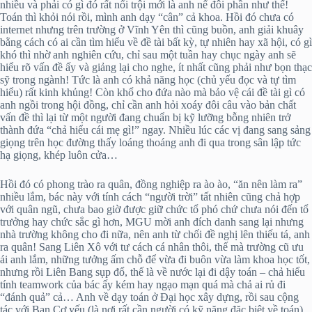
nhiều và phải có gì đó rất nổi trội mới là anh nể đôi phần như thế!
Toán thì khỏi nói rồi, mình anh dạy “cân” cả khoa. Hồi đó chưa có
internet nhưng trên trường ở Vĩnh Yên thì cũng buồn, anh giải khuây
bằng cách có ai cần tìm hiểu về đề tài bất kỳ, tự nhiên hay xã hội, có gì
khó thì nhờ anh nghiên cứu, chỉ sau một tuần hay chục ngày anh sẽ
hiểu rõ vấn đề ấy và giảng lại cho nghe, ít nhất cũng phải như bọn thạc
sỹ trong ngành! Tức là anh có khả năng học (chủ yếu đọc và tự tìm
hiểu) rất kinh khủng! Còn khổ cho đứa nào mà bảo vệ cái đề tài gì có
anh ngồi trong hội đồng, chỉ cần anh hỏi xoáy đôi câu vào bản chất
vấn đề thì lại từ một người đang chuẩn bị kỹ lưỡng bỗng nhiên trở
thành đứa “chả hiểu cái mẹ gì!” ngay. Nhiều lúc các vị đang sang sảng
giọng trên học đường thấy loáng thoáng anh đi qua trong sân lập tức
hạ giọng, khép luôn cửa…
Hồi đó có phong trào ra quân, đồng nghiệp ra ào ào, “ăn nên làm ra”
nhiều lắm, bác này với tính cách “người trời” tất nhiên cũng chả hợp
với quân ngũ, chưa bao giờ được giữ chức tổ phó chứ chưa nói đến tổ
trưởng hay chức sắc gì hơn, MGU mời anh đích danh sang lại nhưng
nhà trường không cho đi nữa, nên anh từ chối đề nghị lên thiếu tá, anh
ra quân! Sang Liên Xô với tư cách cá nhân thôi, thế mà trường cũ ưu
ái anh lắm, những tưởng ấm chỗ để vừa đi buôn vừa làm khoa học tốt,
nhưng rồi Liên Bang sụp đổ, thế là về nước lại đi dậy toán – chả hiểu
tính teamwork của bác ấy kém hay ngạo mạn quá mà chả ai rủ đi
“đánh quả” cả… Anh về dạy toán ở Đại học xây dựng, rồi sau cộng
tác với Ban Cơ yếu (là nơi rất cần người có kỹ năng đặc biệt về toán).