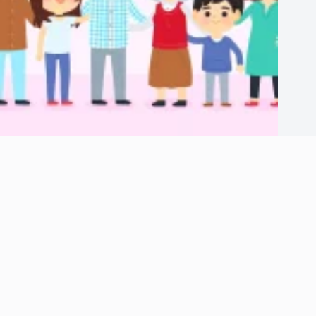
TỔNG HỢP TÀI LIỆU DÀNH CHO 5 NĂM ĐẦU ĐỜI CỦA TRẺ
April 20, 2025