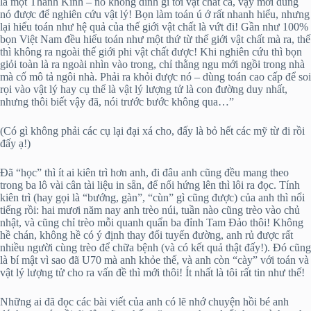
là một Thánh Kinh – nó không dính gì tới vật chất cả, vậy mới dùng
nó được để nghiên cứu vật lý! Bọn làm toán ú ớ rất nhanh hiểu, nhưng
lại hiểu toán như hệ quả của thế giới vật chất là vứt đi! Gần như 100%
bọn Việt Nam đều hiểu toán như một thứ từ thế giới vật chất mà ra, thế
thì không ra ngoài thế giới phi vật chất được! Khi nghiên cứu thì bọn
giỏi toàn là ra ngoài nhìn vào trong, chỉ thằng ngu mới ngồi trong nhà
mà cố mô tả ngôi nhà. Phải ra khỏi được nó – dùng toán cao cấp để soi
rọi vào vật lý hay cụ thể là vật lý lượng tử là con đường duy nhất,
nhưng thôi biết vậy đã, nói trước bước không qua…”
(Có gì không phải các cụ lại đại xá cho, đấy là bỏ hết các mỹ từ đi rồi
đấy ạ!)
Đã “học” thì ít ai kiên trì hơn anh, đi đâu anh cũng đều mang theo
trong ba lô vài cân tài liệu in sẵn, để nổi hứng lên thì lôi ra đọc. Tính
kiên trì (hay gọi là “bướng, gàn”, “cùn” gì cũng được) của anh thì nổi
tiếng rồi: hai mươi năm nay anh trèo núi, tuần nào cũng trèo vào chủ
nhật, và cũng chỉ trèo mỗi quanh quẩn ba đỉnh Tam Đảo thôi! Không
hề chán, không hề có ý định thay đổi tuyến đường, anh rủ được rất
nhiều người cùng trèo để chữa bệnh (và có kết quả thật đấy!). Đó cũng
là bí mật vì sao đã U70 mà anh khỏe thế, và anh còn “cày” với toán và
vật lý lượng tử cho ra vấn đề thì mới thôi! Ít nhất là tôi rất tin như thế!
Những ai đã đọc các bài viết của anh có lẽ nhớ chuyện hồi bé anh