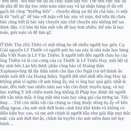
“lèm bèm” nói như thế độ ba chục năm nay rồi! Thế nên việc bác ấy
đả phá đề thi đại học môn toán năm nay và lại nhận hàng rổ đá với
gạch thì cũng “thường thôi” – chuyện đúng sai thì tôi chả bàn, vì một
là tôi “tuổi gì” để bàn với luận với bác này về toán, thứ nữa thì chưa
bàn cũng biết là bác này chuyện nào chứ chuyện này không thể sai
được đâu. Có bàn thì bàn một vấn đề hay hơn nhiều: thế nào là học
toán, giỏi toán và để làm gì!
Ở Đức Thọ (Hà Tĩnh) có một dòng họ rất nhiều người học giỏi. Cụ
Giải nguyên Lê Thước có người anh họ sau này là nhà toán học hàng
đầu VIệt Nam là Lê Văn Thiêm. Ít người biết đến người cháu họ của
ông Thiêm và là con cưng của cụ Thước là Lê Thiệu Huy, một liệt sỹ
hy sinh bên Lào khi được phân công bảo vệ Hoàng thân
Xuphanuvông đã lấy thân mình che đạn cho Ngài (và trở thành ân
nhân suốt đời của Hoàng thân). Người đời nhớ nhất đến ông Huy lại
không phải vì nghĩa cử anh hùng ấy, mà vì ông học quá giỏi, nhất là
toán, đến mức bao nhiêu năm sau vẫn còn được truyền tụng, và tuy
học trường Y bởi chiến tranh ông không đi Pháp học được thì người
đời vẫn nhìn thấy ở ông một nhà toán học sáng giá của tương lai. Tiếc
thay… Thế còn nhân vật của chúng ta cũng thuộc dòng họ ấy về bên
đằng ngoại, cha anh sinh thời hoàn cảnh khá khó khăn và không có
điều kiện học cao, và mẹ anh chính là người hầu như giải đáp mọi thắc
mắc của anh thời thơ ấu, chính bà truyền cho anh niềm đam mê học
hành…