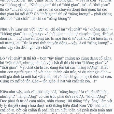
vứt bỏ được cái “lực”, thay bằng “không gian” – vậy là còn “vật chất”
và “không gian”. “Không gian” thì có “thời gian”, mà có “thời gian”
thì có “chuyển động”! Tại sao lại có chuyển động thời gian, tại sao
thời gian lại trôi đi?? Có “thời gian” thì có “năng lượng” – phải chăng
đếch có “vật chất” mà chỉ có “năng lượng”?
Như vậy Einstein vứt “lực” đi, chỉ để lại “vật chất” và “không gian” –
“không gian” bao gồm xyz và thời gian t. t thì tự chuyển động, đếch ai
dám cãi – t tự chuyển động tức là mọi thứ đi từ quá khứ tới hiện tại và
tới tương lai! Tức là mọi thứ chuyển động – vậy là có “năng lượng” –
như vậy cần đếch gì “vật chất”?
Bỏ “vật chất” đi thì tốt – bọn “tây lông” chúng nó cũng đang cố gắng
bỏ “vật chất”, nhưng nếu bỏ vật chất đi thì chỉ còn “không gian” và
“thời gian”. Vật chất chỉ là các dạng tồn tại của “năng lượng”. Kiểu
như con người quan hệ với nhau thành cấu trúc, ví dụ như gia đình –
mỗi gia đình là một hạt vật chất, rồi có thể chỉ gồm mẹ cô đơn và con.
Cũng có thể có tôn giáo – tôn giáo là hạt vật chất rất lớn…!”
Kiểu như vậy, anh vẫn phải đọc đã, “năng lượng” là cái rất dễ hiểu,
nhưng từ “năng lượng” có cấu trúc phải đưa ra được “khối lượng”.
Đọc phải từ từ để cảm nhận, nhìn chung 100 thằng “tây lông” làm vật
lý lý thuyết cũng chưa được một thằng hiểu đâu! Bọn Việt nhà ta thì
chả có ai, bởi cái chính là phải rất am hiểu toán, và phải hiểu toán như