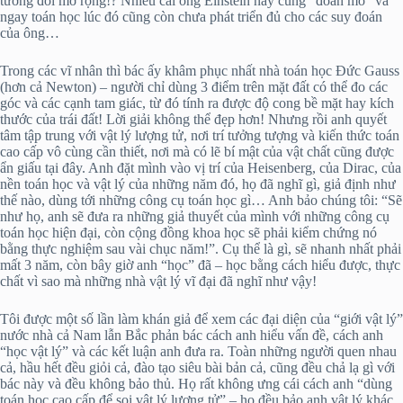
tương đối mở rộng!? Nhiều cái ông Einstein này cũng “đoán mò” và
ngay toán học lúc đó cũng còn chưa phát triển đủ cho các suy đoán
của ông…
Trong các vĩ nhân thì bác ấy khâm phục nhất nhà toán học Đức Gauss
(hơn cả Newton) – người chỉ dùng 3 điểm trên mặt đất có thể đo các
góc và các cạnh tam giác, từ đó tính ra được độ cong bề mặt hay kích
thước của trái đất! Lời giải không thể đẹp hơn! Nhưng rồi anh quyết
tâm tập trung với vật lý lượng tử, nơi trí tưởng tượng và kiến thức toán
cao cấp vô cùng cần thiết, nơi mà có lẽ bí mật của vật chất cũng được
ẩn giấu tại đây. Anh đặt mình vào vị trí của Heisenberg, của Dirac, của
nền toán học và vật lý của những năm đó, họ đã nghĩ gì, giả định như
thế nào, dùng tới những công cụ toán học gì… Anh bảo chúng tôi: “Sẽ
như họ, anh sẽ đưa ra những giả thuyết của mình với những công cụ
toán học hiện đại, còn cộng đồng khoa học sẽ phải kiểm chứng nó
bằng thực nghiệm sau vài chục năm!”. Cụ thể là gì, sẽ nhanh nhất phải
mất 3 năm, còn bây giờ anh “học” đã – học bằng cách hiểu được, thực
chất vì sao mà những nhà vật lý vĩ đại đã nghĩ như vậy!
Tôi được một số lần làm khán giả để xem các đại diện của “giới vật lý”
nước nhà cả Nam lẫn Bắc phản bác cách anh hiểu vấn đề, cách anh
“học vật lý” và các kết luận anh đưa ra. Toàn những người quen nhau
cả, hầu hết đều giỏi cả, đào tạo siêu bài bản cả, cũng đều chả lạ gì với
bác này và đều không bảo thủ. Họ rất không ưng cái cách anh “dùng
toán học cao cấp để soi vật lý lượng tử” – họ đều bảo anh vật lý khác