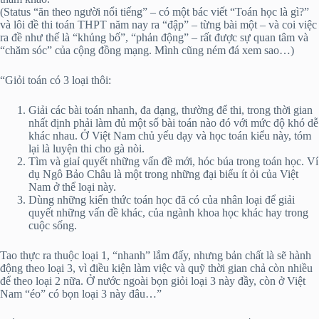
(Status “ăn theo người nổi tiếng” – có một bác viết “Toán học là gì?”
và lôi đề thi toán THPT năm nay ra “đập” – từng bài một – và coi việc
ra đề như thế là “khủng bố”, “phản động” – rất được sự quan tâm và
“chăm sóc” của cộng đồng mạng. Mình cũng ném đá xem sao…)
“Giỏi toán có 3 loại thôi:
Giải các bài toán nhanh, đa dạng, thường để thi, trong thời gian
nhất định phải làm đủ một số bài toán nào đó với mức độ khó dễ
khác nhau. Ở Việt Nam chủ yếu dạy và học toán kiểu này, tóm
lại là luyện thi cho gà nòi.
Tìm và giaỉ quyết những vấn đề mới, hóc búa trong toán học. Ví
dụ Ngô Bảo Châu là một trong những đại biểu ít ỏi của Việt
Nam ở thể loại này.
Dùng những kiến thức toán học đã có của nhân loại để giải
quyết những vấn đề khác, của ngành khoa học khác hay trong
cuộc sống.
Tao thực ra thuộc loại 1, “nhanh” lắm đấy, nhưng bản chất là sẽ hành
động theo loại 3, vì điều kiện làm việc và quỹ thời gian chả còn nhiều
để theo loại 2 nữa. Ở nước ngoài bọn giỏi loại 3 này đầy, còn ở Việt
Nam “éo” có bọn loại 3 này đâu…”