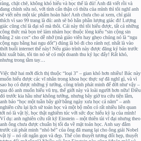
ràng, chặt chẽ, không khó hiểu và học thế là đủ! Anh đã viết rồi và
đang chỉnh sửa nó, với tính cẩn thận có thừa của mình thì tôi nghĩ anh
sẽ viết nên một tác phẩm hoàn hảo! Anh chưa cho ai xem, chỉ giải
thích vì sao 99 trang là đủ: anh sẽ bỏ hẳn phần lượng giác đi! Lượng
giác cũng chỉ là đại số mà thôi. Cái này thì tôi hiểu được, tất cả những
công thức mà bọn trẻ lảm nhảm học thuộc lòng kiểu “sin cộng sin
bằng 2 sin cos“ cho dễ nhớ (mà giáo viên hay ghẹo chúng nó là “ngu
cộng ngu bằng hai ngu dốt”) đúng là bỏ đi cho rảnh nợ, nhất là vào
thời buổi internet thế này! Nếu giáo trình này được đăng ký bán trước
khi xuất bản, tôi tin nó sẽ có một doanh thu kỷ lục đấy! Rất khó,
nhưng trong tầm tay…
Việc thứ hai mới đích thị thuộc “loại 3” – gian khó hơn nhiều! Bác này
muốn hiểu được các vĩ nhân trong khoa học thực sự đã nghĩ gì, và vì
sao họ có được những ý tưởng, công trình phát minh để đời như vậy –
qua đó anh muốn hiểu vũ trụ, thế giới này và loài người hơn nữa! Điều
đó trước kia hầu như không tưởng, nhưng bây giờ tra cứu tiện lắm,
anh bảo “học một tuần bây giờ bằng ngày xưa học cả năm” – anh
nghiên cứu lại lịch sử toán học và một bộ môn có rất nhiều liên quan
tới nó là vật lý, học thật nghiêm túc với sức đọc hiểu kỳ lạ của mình!
Ví dụ: anh nghiên cứu rất kỹ Einstein – một thiên tài vĩ đại nhưng theo
anh ông chưa được chuẩn bị tối đa về mặt toán học. Anh say đắm
trước cái phát minh “nhỏ bé” của ông đã mang lại cho ông giải Nobel
vật lý – nó rất ngắn gọn và đẹp. Thế còn thuyết tương đối hẹp, thuyết