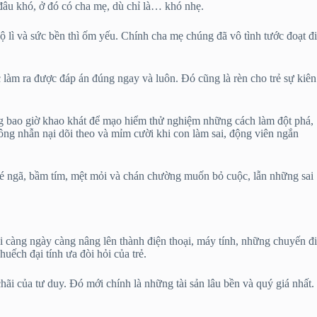
 đâu khó, ở đó có cha mẹ, dù chỉ là… khó nhẹ.
ộ lì và sức bền thì ốm yếu. Chính cha mẹ chúng đã vô tình tước đoạt đi
việc làm ra được đáp án đúng ngay và luôn. Đó cũng là rèn cho trẻ sự kiên
ng bao giờ khao khát để mạo hiểm thử nghiệm những cách làm đột phá,
hông nhẫn nại dõi theo và mỉm cười khi con làm sai, động viên ngắn
é ngã, bầm tím, mệt mỏi và chán chường muốn bỏ cuộc, lẫn những sai
i càng ngày càng nâng lên thành điện thoại, máy tính, những chuyến đi
ếch đại tính ưa đòi hỏi của trẻ.
hãi của tư duy. Đó mới chính là những tài sản lâu bền và quý giá nhất.