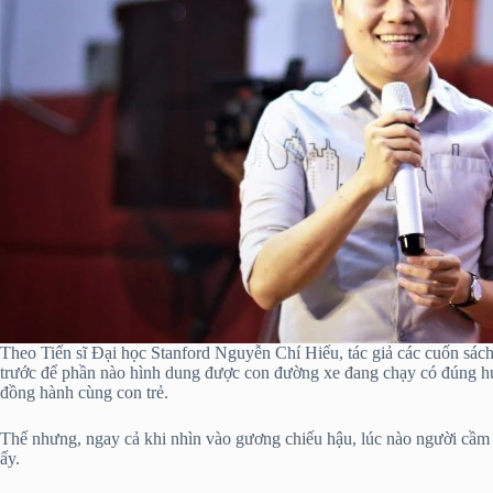
Theo Tiến sĩ Đại học Stanford Nguyễn Chí Hiếu, tác giả các cuốn sách
trước để phần nào hình dung được con đường xe đang chạy có đúng hướn
đồng hành cùng con trẻ.
Thế nhưng, ngay cả khi nhìn vào gương chiếu hậu, lúc nào người cầm l
ấy.