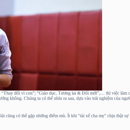
 “Thay đổi vì con”; “Giáo dục, Tương lai & Đổi mới”,… thì việc làm c
g không. Chúng ta có thể nhìn ra sau, dựa vào trải nghiệm của người đ
ái cũng có thể gặp những điểm mù. Ít khi “tài xế cha mẹ” chịu thật sự