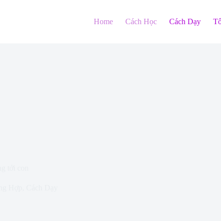
Home
Cách Học
Cách Dạy
T
g tới con
ng Hợp
,
Cách Dạy