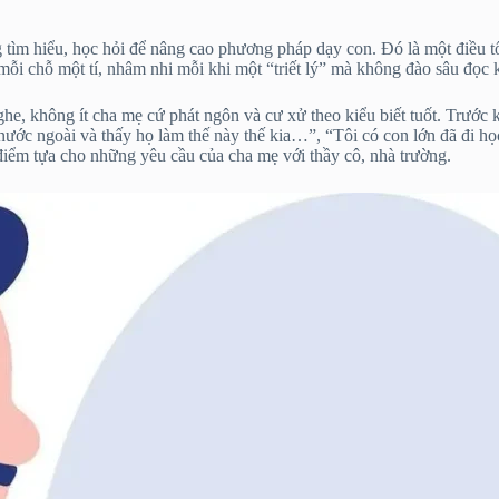
m hiểu, học hỏi để nâng cao phương pháp dạy con. Đó là một điều tốt 
i chỗ một tí, nhâm nhi mỗi khi một “triết lý” mà không đào sâu đọc kỹ
he, không ít cha mẹ cứ phát ngôn và cư xử theo kiểu biết tuốt. Trước 
 nước ngoài và thấy họ làm thế này thế kia…”, “Tôi có con lớn đã đi họ
 điểm tựa cho những yêu cầu của cha mẹ với thầy cô, nhà trường.