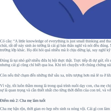
Có câu: “A little knowledge of everything is just small thinking and th
chút, rất dễ nảy sinh ảo tưởng là cái gì bản thân nghĩ và nói đều đúng
trường lớp khác. Họ đòi hỏi quá nhiều mà ít chịu dừng lại, suy nghĩ k
Đúng là tụi nhỏ giờ nhiều đứa bị bội thực thật. Trực tiếp đi dự giờ, rồi
nhưng cái gì cũng chỉ biết qua loa. Khi trò chuyện với chúng chừng nă
Còn nếu thử chạm đến những thứ sâu xa, trừu tượng hơn mà lẽ ra ở lứa 
Vì vậy, tôi luôn thầm mong là trong quá trình nuôi dạy con, cha mẹ ch
sự là quan trọng và cần thiết nhất cho từng thời điểm của con trẻ, và vớ
Điểm mù 2: Cha mẹ làm tuốt
Cha mẹ bận rộn, thời gian eo hẹp nên sinh ra nóng vội. Cái gì con làm