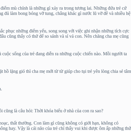
g điểm mù chính là những gì xảy ra trong tương lai. Những đứa trẻ cứ
ng đủ làm bong bóng vỡ tung, chẳng khác gì nước lũ vỡ đê và nhiều hệ
khắc phục những điểm yếu, song song với việc ghi nhận những tích cực
đâu cũng thấy có thứ để so sánh và sỉ vả con. Nên chăng cha mẹ cũng
 cuộc sống của trẻ đang diễn ra những cuộc chiến nào. Mỗi người ta
hồ lặng gió thì cha mẹ mới từ từ giúp cho tụi trẻ yên lòng chia sẻ tâm
n.
i cũng là câu hỏi: Thời khóa biểu ở nhà của con ra sao?
choạc, thất thường. Con làm gì cũng không có giới hạn, không có
hông hay. Vậy là cái não của trẻ chỉ thấy vui khi được ôm ấp những thứ