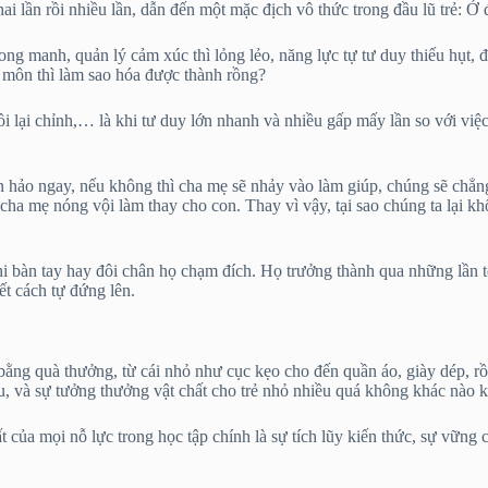
ai lần rồi nhiều lần, dẫn đến một mặc địch vô thức trong đầu lũ trẻ: Ở
ng manh, quản lý cảm xúc thì lỏng lẻo, năng lực tự tư duy thiếu hụt, đ
môn thì làm sao hóa được thành rồng?
ai, rồi lại chỉnh,… là khi tư duy lớn nhanh và nhiều gấp mấy lần so với 
n hảo ngay, nếu không thì cha mẹ sẽ nhảy vào làm giúp, chúng sẽ chẳ
cha mẹ nóng vội làm thay cho con. Thay vì vậy, tại sao chúng ta lại k
bàn tay hay đôi chân họ chạm đích. Họ trưởng thành qua những lần t
ết cách tự đứng lên.
bằng quà thưởng, từ cái nhỏ như cục kẹo cho đến quần áo, giày dép, rồ
và sự tưởng thưởng vật chất cho trẻ nhỏ nhiều quá không khác nào khu
của mọi nỗ lực trong học tập chính là sự tích lũy kiến thức, sự vững c