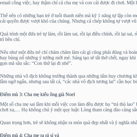
email công việc, hay thậm chí cả cha mẹ và con cái được đi chơi. Một h
Thế nên có những bạn trẻ ở tuổi thanh niên mà kỹ 1 năng tự lập còn mo
cái quyền được vượt khó của chúng. Nhưng cá chép không tự vượt vũ 
Quá trình một đứa trẻ tự làm, rồi làm sai, rồi lại điều chỉnh, rồi lại s
trì bền chí.
Nếu như một đứa trẻ chỉ chăm chăm làm cái gì cũng phải đúng và hoà
hay bùng nổ những ý tưởng mới mẻ. Sáng tạo sẽ tắt thở chết, ngay khi 
gọn mà sâu sắc: “Con thử lại đi nhé”.
Những nhà vô địch không trưởng thành qua những tấm huy chương khi 
lầm ngớ ngẩn, nhưng sau tất cả, “các nhà vô địch tương lai” cần học bi
Điểm mù 3: Cha mẹ kiểu ông già Noel
Một số cha mẹ sai lầm khi mỗi việc con làm đều được họ “trả thù lao” 
chơi xa,… Họ không chú ý một quy luật: Lòng tham càng đào càng sâu, 
Quan trọng hơn, trẻ sẽ không nhận ra món quà đẹp nhất và ý nghĩa nhất 
Điểm mù 4: Cha mẹ ra rả sỉ vả