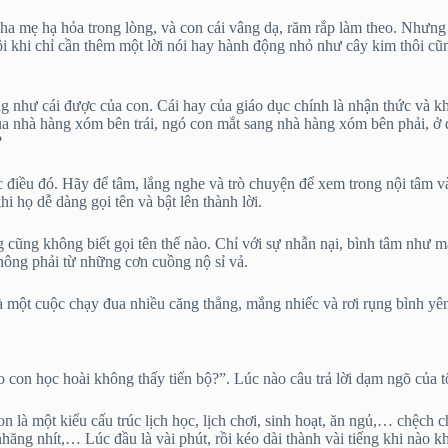
: Cha mẹ hạ hỏa trong lòng, và con cái vâng dạ, răm rắp làm theo. Nhưn
i khi chỉ cần thêm một lời nói hay hành động nhỏ như cây kim thôi cũ
ng như cái được của con. Cái hay của giáo dục chính là nhận thức và 
ua nhà hàng xóm bên trái, ngó con mắt sang nhà hàng xóm bên phải, ở 
?
điều đó. Hãy để tâm, lắng nghe và trò chuyện để xem trong nội tâm và
 họ dễ dàng gọi tên và bật lên thành lời.
ũng không biết gọi tên thế nào. Chỉ với sự nhẫn nại, bình tâm như mặt 
không phải từ những cơn cuồng nộ sỉ vả.
à một cuộc chạy đua nhiều căng thẳng, mắng nhiếc và rơi rụng bình yê
 con học hoài không thấy tiến bộ?”. Lúc nào câu trả lời dạm ngõ của tô
 là một kiểu cấu trúc lịch học, lịch chơi, sinh hoạt, ăn ngủ,… chệch 
hăng nhít,… Lúc đầu là vài phút, rồi kéo dài thành vài tiếng khi nào k