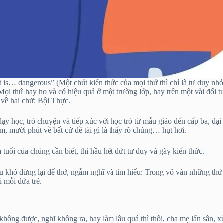
at is… dangerous” (Một chút kiến thức của mọi thứ thì chỉ là tư duy nhỏ
. Mọi thứ hay ho và có hiệu quả ở một trường lớp, hay trên một vài đối
ỹ về hai chữ: Bội Thực.
 dạy học, trò chuyện và tiếp xúc với học trò từ mẫu giáo đến cấp ba, đại 
m, mười phút về bất cứ đề tài gì là thấy rõ chúng… hụt hơi.
tuổi của chúng cần biết, thì hầu hết đứt tư duy và gãy kiến thức.
ịu khó dừng lại để thở, ngẫm nghĩ và tìm hiểu: Trong vô vàn những thứ 
i mỗi đứa trẻ.
 không được, nghĩ không ra, hay làm lâu quá thì thôi, cha mẹ lấn sân, 