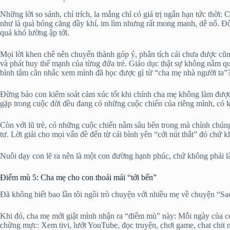
Những lời so sánh, chỉ trích, la mắng chỉ có giá trị ngắn hạn tức thời
như là quả bóng căng đầy khí, im lìm nhưng rất mong manh, dễ nổ. Đô
quả khó lường ập tới.
Mọi lời khen chê nên chuyển thành góp ý, phân tích cái chưa được cũ
và phát huy thế mạnh của từng đứa trẻ. Giáo dục thật sự không nằm q
bình tâm cân nhắc xem mình đã học được gì từ “cha mẹ nhà người ta”
Đừng bảo con kiểm soát cảm xúc tốt khi chính cha mẹ không làm được 
gặp trong cuộc đời đều đang có những cuộc chiến của riêng mình, có khi
Còn với lũ trẻ, có những cuộc chiến nằm sâu bên trong mà chính chúng c
tư. Lời giải cho mọi vấn đề đến từ cái bình yên “cởi nút thắt” đó chứ 
Nuôi dạy con lẽ ra nên là một con đường hạnh phúc, chứ không phải l
Điểm mù 5: Cha mẹ cho con thoải mái “tới bến”
Đã không biết bao lần tôi ngồi trò chuyện với nhiều mẹ về chuyện “Sao
Khi đó, cha mẹ mới giật mình nhận ra “điểm mù” này: Mỗi ngày của con
chừng mực: Xem tivi, lướt YouTube, đọc truyện, chơi game, chat chit n