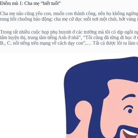
Điểm mù 1: Cha mẹ “biết tuốt”
Cha mẹ nào cũng yêu con, muốn con thành công, nên họ không ngừng tì
rung hồi chuông báo động: cha mẹ cứ đọc mỗi nơi một chút, hớt váng mỗ
Trong rất nhiều cuộc họp phụ huynh ở các trường mà tôi có dịp ngồi ng
tâm luyện thị, trung tâm tiếng Anh ở nhà”, “Tôi cũng đã từng đi học ở
B., C. nổi tiếng trên mạng về cách dạy con”,… Tất cả được lôi ra làm