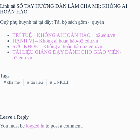
Link tải SỔ TAY HƯỚNG DẪN LÀM CHA MẸ: KHÔNG AI
HOÀN HẢO
Quý phụ huynh tải tại đây: Tải bộ sách gồm 4 quyển
TRÍ TUỆ – KHÔNG AI HOÀN HẢO – o2.edu.vn
HÀNH VI – Không ai hoàn hảo-o2.edu.vn
SỨC KHỎE – Không ai hoàn hảo-o2.edu.vn
TÀI LIỆU GIẢNG DẠY DÀNH CHO GIÁO VIÊN-
o2.edu.vn
Tags
#
cha mẹ
#
tài liệu
#
UNICEF
Leave a Reply
You must be
logged in
to post a comment.