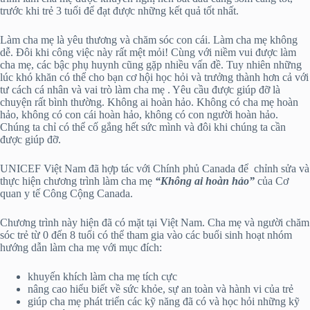
trước khi trẻ 3 tuổi để đạt được những kết quả tốt nhất.
Làm cha mẹ là yêu thương và chăm sóc con cái. Làm cha mẹ không
dễ. Đôi khi công việc này rất mệt mỏi! Cùng với niềm vui được làm
cha mẹ, các bậc phụ huynh cũng gặp nhiều vấn đề. Tuy nhiên những
lúc khó khăn có thể cho bạn cơ hội học hỏi và trưởng thành hơn cả với
tư cách cá nhân và vai trò làm cha mẹ . Yêu cầu được giúp đỡ là
chuyện rất bình thường. Không ai hoàn hảo. Không có cha mẹ hoàn
hảo, không có con cái hoàn hảo, không có con người hoàn hảo.
Chúng ta chỉ có thể cố gắng hết sức mình và đôi khi chúng ta cần
được giúp đỡ.
UNICEF Việt Nam đã hợp tác với Chính phủ Canada để chỉnh sửa và
thực hiện chương trình làm cha mẹ
“Không ai hoàn hảo”
của Cơ
quan y tế Công Cộng Canada.
Chương trình này hiện đã có mặt tại Việt Nam. Cha mẹ và người chăm
sóc trẻ từ 0 đến 8 tuổi có thể tham gia vào các buổi sinh hoạt nhóm
hướng dẫn làm cha mẹ với mục đích:
khuyến khích làm cha mẹ tích cực
nâng cao hiểu biết về sức khỏe, sự an toàn và hành vi của trẻ
giúp cha mẹ phát triển các kỹ năng đã có và học hỏi những kỹ