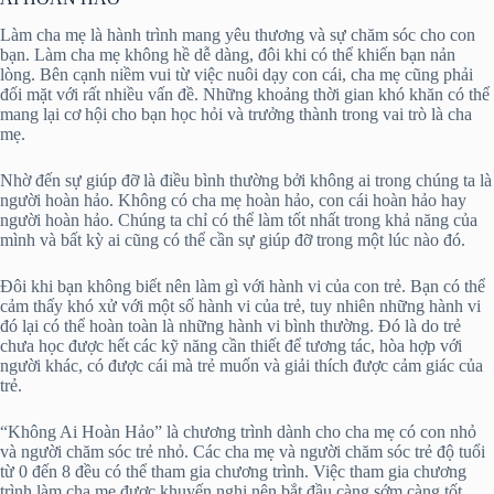
Làm cha mẹ là hành trình mang yêu thương và sự chăm sóc cho con
bạn. Làm cha mẹ không hề dễ dàng, đôi khi có thể khiến bạn nản
lòng. Bên cạnh niềm vui từ việc nuôi dạy con cái, cha mẹ cũng phải
đối mặt với rất nhiều vấn đề. Những khoảng thời gian khó khăn có thể
mang lại cơ hội cho bạn học hỏi và trưởng thành trong vai trò là cha
mẹ.
Nhờ đến sự giúp đỡ là điều bình thường bởi không ai trong chúng ta là
người hoàn hảo. Không có cha mẹ hoàn hảo, con cái hoàn hảo hay
người hoàn hảo. Chúng ta chỉ có thể làm tốt nhất trong khả năng của
mình và bất kỳ ai cũng có thể cần sự giúp đỡ trong một lúc nào đó.
Đôi khi bạn không biết nên làm gì với hành vi của con trẻ. Bạn có thể
cảm thấy khó xử với một số hành vi của trẻ, tuy nhiên những hành vi
đó lại có thể hoàn toàn là những hành vi bình thường. Đó là do trẻ
chưa học được hết các kỹ năng cần thiết để tương tác, hòa hợp với
người khác, có được cái mà trẻ muốn và giải thích được cảm giác của
trẻ.
“Không Ai Hoàn Hảo” là chương trình dành cho cha mẹ có con nhỏ
và người chăm sóc trẻ nhỏ. Các cha mẹ và người chăm sóc trẻ độ tuổi
từ 0 đến 8 đều có thể tham gia chương trình. Việc tham gia chương
trình làm cha mẹ được khuyến nghị nên bắt đầu càng sớm càng tốt,