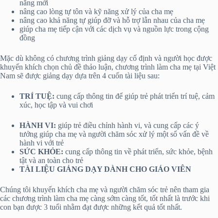
năng mới
nâng cao lòng tự tôn và kỹ năng xử lý của cha mẹ
nâng cao khả năng tự giúp đỡ và hỗ trợ lẫn nhau của cha mẹ
giúp cha mẹ tiếp cận với các dịch vụ và nguồn lực trong cộng
đồng
Mặc dù không có chương trình giảng dạy cố định và người học được
khuyến khích chọn chủ đề thảo luận, chương trình làm cha mẹ tại Việt
Nam sẽ được giảng dạy dựa trên 4 cuốn tài liệu sau:
TRÍ TUỆ:
cung cấp thông tin để giúp trẻ phát triển trí tuệ, cảm
xúc, học tập và vui chơi
HÀNH VI:
giúp trẻ điều chỉnh hành vi, và cung cấp các ý
tưởng giúp cha mẹ và người chăm sóc xử lý một số vấn đề về
hành vi với trẻ
SỨC KHỎE:
cung cấp thông tin về phát triển, sức khỏe, bệnh
tật và an toàn cho trẻ
TÀI LIỆU GIẢNG DẠY DÀNH CHO GIÁO VIÊN
Chúng tôi khuyến khích cha mẹ và người chăm sóc trẻ nên tham gia
các chương trình làm cha mẹ càng sớm càng tốt, tốt nhất là trước khi
con bạn được 3 tuổi nhằm đạt được những kết quả tốt nhất.