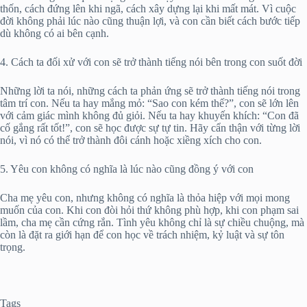
thốn, cách đứng lên khi ngã, cách xây dựng lại khi mất mát. Vì cuộc
đời không phải lúc nào cũng thuận lợi, và con cần biết cách bước tiếp
dù không có ai bên cạnh.
4. Cách ta đối xử với con sẽ trở thành tiếng nói bên trong con suốt đời
Những lời ta nói, những cách ta phản ứng sẽ trở thành tiếng nói trong
tâm trí con. Nếu ta hay mắng mỏ: “Sao con kém thế?”, con sẽ lớn lên
với cảm giác mình không đủ giỏi. Nếu ta hay khuyến khích: “Con đã
cố gắng rất tốt!”, con sẽ học được sự tự tin. Hãy cẩn thận với từng lời
nói, vì nó có thể trở thành đôi cánh hoặc xiềng xích cho con.
5. Yêu con không có nghĩa là lúc nào cũng đồng ý với con
Cha mẹ yêu con, nhưng không có nghĩa là thỏa hiệp với mọi mong
muốn của con. Khi con đòi hỏi thứ không phù hợp, khi con phạm sai
lầm, cha mẹ cần cứng rắn. Tình yêu không chỉ là sự chiều chuộng, mà
còn là đặt ra giới hạn để con học về trách nhiệm, kỷ luật và sự tôn
trọng.
Tags