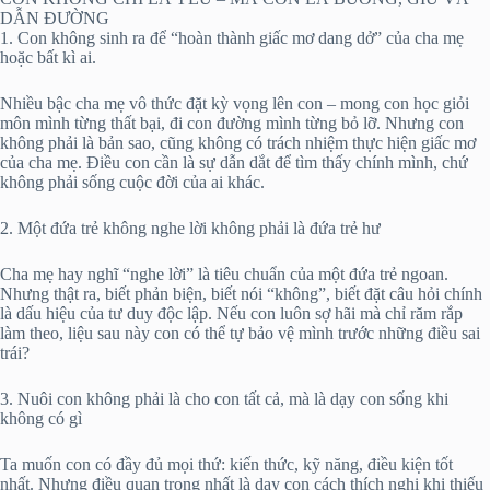
DẪN ĐƯỜNG
1. Con không sinh ra để “hoàn thành giấc mơ dang dở” của cha mẹ
hoặc bất kì ai.
Nhiều bậc cha mẹ vô thức đặt kỳ vọng lên con – mong con học giỏi
môn mình từng thất bại, đi con đường mình từng bỏ lỡ. Nhưng con
không phải là bản sao, cũng không có trách nhiệm thực hiện giấc mơ
của cha mẹ. Điều con cần là sự dẫn dắt để tìm thấy chính mình, chứ
không phải sống cuộc đời của ai khác.
2. Một đứa trẻ không nghe lời không phải là đứa trẻ hư
Cha mẹ hay nghĩ “nghe lời” là tiêu chuẩn của một đứa trẻ ngoan.
Nhưng thật ra, biết phản biện, biết nói “không”, biết đặt câu hỏi chính
là dấu hiệu của tư duy độc lập. Nếu con luôn sợ hãi mà chỉ răm rắp
làm theo, liệu sau này con có thể tự bảo vệ mình trước những điều sai
trái?
3. Nuôi con không phải là cho con tất cả, mà là dạy con sống khi
không có gì
Ta muốn con có đầy đủ mọi thứ: kiến thức, kỹ năng, điều kiện tốt
nhất. Nhưng điều quan trọng nhất là dạy con cách thích nghi khi thiếu