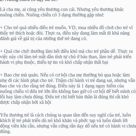
Là cha mẹ, ai cũng yêu thương con cái. Nhưng yêu thương khác
nuông chiều. Nuông chiều có 3 dạng thường gặp như:
+ Cho trẻ quá nhiều điều trẻ muốn. VD, mua nhiều đồ chơi cho trẻ vì
thấy trẻ thích hoặc đòi. Thực ra, điều này đang làm mất đi khả năng
đánh giá về giá trị của những thứ trẻ đang có.
+ Quá che chở: thường làm hết điều khó mà cho trẻ phần dễ. Thực ra
việc này chỉ làm trẻ mất dần tính tự chủ ở bản than, làm trẻ phát triển
hành vi phụ thuộc, thiếu tự tin và khó chấp nhận thất bại
+ Bao che mù quán. Nếu có cơ hội cha mẹ thường bỏ qua hoặc làm
nhẹ đi các hình phạt cho trẻ. Thậm chí hành vi trẻ đang sai, nhưng vẫn
bao che và cho rằng trẻ đúng. Điều này là 1 dạng nguy hiểm của
nuông chiều vì đứa trẻ lớn lên không bao giờ có cơ hội để biết mình có
lỗi hay làm chưa đúng. Đứa trẻ chỉ biết bản thân là đúng thì rất khó
được chấp nhận bởi xã hội
Yêu thương trẻ là cách chúng ta quan tâm đến suy nghĩ của trẻ, luôn
khích lệ trẻ phát triển dù nó khó khăn và phức tạp và luôn dành lời
động viên khi cần, nhưng vẫn cứng rắn dạy dỗ nếu trẻ có hành vi chưa
đúng.