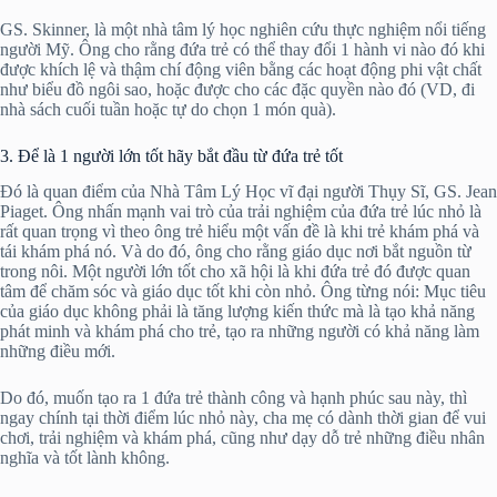
GS. Skinner, là một nhà tâm lý học nghiên cứu thực nghiệm nổi tiếng
người Mỹ. Ông cho rằng đứa trẻ có thể thay đổi 1 hành vi nào đó khi
được khích lệ và thậm chí động viên bằng các hoạt động phi vật chất
như biểu đồ ngôi sao, hoặc được cho các đặc quyền nào đó (VD, đi
nhà sách cuối tuần hoặc tự do chọn 1 món quà).
3. Để là 1 người lớn tốt hãy bắt đầu từ đứa trẻ tốt
Đó là quan điểm của Nhà Tâm Lý Học vĩ đại người Thụy Sĩ, GS. Jean
Piaget. Ông nhấn mạnh vai trò của trải nghiệm của đứa trẻ lúc nhỏ là
rất quan trọng vì theo ông trẻ hiểu một vấn đề là khi trẻ khám phá và
tái khám phá nó. Và do đó, ông cho rằng giáo dục nơi bắt nguồn từ
trong nôi. Một người lớn tốt cho xã hội là khi đứa trẻ đó được quan
tâm để chăm sóc và giáo dục tốt khi còn nhỏ. Ông từng nói: Mục tiêu
của giáo dục không phải là tăng lượng kiến thức mà là tạo khả năng
phát minh và khám phá cho trẻ, tạo ra những người có khả năng làm
những điều mới.
Do đó, muốn tạo ra 1 đứa trẻ thành công và hạnh phúc sau này, thì
ngay chính tại thời điểm lúc nhỏ này, cha mẹ có dành thời gian để vui
chơi, trải nghiệm và khám phá, cũng như dạy dỗ trẻ những điều nhân
nghĩa và tốt lành không.