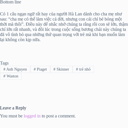
Bottom line
Có 1 câu ngạn ngữ rất hay của người Hà Lan dành cho cha mẹ như
sau: “cha mẹ có thể làm việc cả đời, nhưng con cái chỉ bé bỏng một
thời mà thôi”. Điều này để nhắc nhở chúng ta rằng rồi con sẽ lớn, thậm
chí lớn rất nhanh, và đôi lúc trong cuộc sống bương chải này chúng ta
đã vô tình bỏ qua những thứ quan trọng với trẻ mà khi bạn muốn làm
lại không còn kịp nữa.
Tags
#
Anh Nguyen
#
Piaget
#
Skinner
#
trẻ nhỏ
#
Waston
Leave a Reply
You must be
logged in
to post a comment.