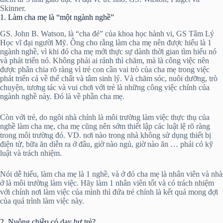
Skinner.
1. Làm cha mẹ là “một ngành nghề”
GS. John B. Watson, là “cha đẻ” của khoa học hành vi, GS Tâm Lý
Học vĩ đại người Mỹ. Ông cho rằng làm cha mẹ nên được hiểu là 1
ngành nghề, vì khi đó cha mẹ mới thực sự dành thời gian tìm hiểu nó
và phát triển nó. Không phải ai rảnh thì chăm, mà là công việc nên
được phân chia rõ ràng vì trẻ con cần vai trò của cha mẹ trong việc
phát triển cả về thể chất và tâm sinh lý. Và chăm sóc, nuôi dưỡng, trò
chuyện, tương tác và vui chơi với trẻ là những công việc chính của
ngành nghề này. Đó là về phần cha mẹ.
Còn với trẻ, do ngôi nhà chính là môi trường làm việc thực thụ của
nghề làm cha mẹ, cha mẹ cũng nên sớm thiết lập các luật lệ rõ ràng
trong môi trường đó. VD. nơi nào trong nhà không sử dụng thiết bị
điện tử, bữa ăn diễn ra ở đâu, giờ nào ngủ, giờ nào ăn … phải có kỹ
luật và trách nhiệm.
Nói dễ hiểu, làm cha mẹ là 1 nghề, và ở đó cha mẹ là nhân viên và nhà
ở là môi trường làm việc. Hãy làm 1 nhân viên tốt và có trách nhiệm
với chính nơi làm việc của mình thì đứa trẻ chính là kết quả mong đợi
của quá trình làm việc này.
2. Nuông chiều có dạy hư trẻ?