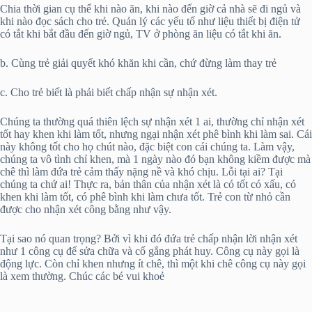
Chia thời gian cụ thể khi nào ăn, khi nào đến giờ cả nhà sẽ đi ngủ và
khi nào đọc sách cho trẻ. Quản lý các yếu tố như liệu thiết bị điện tử
có tắt khi bắt đầu đến giờ ngủ, TV ở phòng ăn liệu có tắt khi ăn.
b. Cùng trẻ giải quyết khó khăn khi cần, chứ đừng làm thay trẻ
c. Cho trẻ biết là phải biết chấp nhận sự nhận xét.
Chúng ta thường quá thiên lệch sự nhận xét 1 ai, thường chỉ nhận xét
tốt hay khen khi làm tốt, nhưng ngại nhận xét phê bình khi làm sai. Cái
này không tốt cho họ chút nào, đặc biệt con cái chúng ta. Làm vậy,
chúng ta vô tình chỉ khen, mà 1 ngày nào đó bạn không kiềm được mà
chê thì làm đứa trẻ cảm thấy nặng nề và khó chịu. Lỗi tại ai? Tại
chúng ta chứ ai! Thực ra, bản thân của nhận xét là có tốt có xấu, có
khen khi làm tốt, có phê bình khi làm chưa tốt. Trẻ con từ nhỏ cần
được cho nhận xét công bằng như vậy.
Tại sao nó quan trọng? Bởi vì khi đó đứa trẻ chấp nhận lời nhận xét
như 1 công cụ để sửa chữa và cố gắng phát huy. Công cụ này gọi là
động lực. Còn chỉ khen nhưng ít chê, thì một khi chê công cụ này gọi
là xem thường. Chúc các bé vui khoẻ