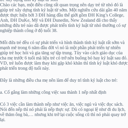
Chào các bạn, một điều cũng rất quan trọng nên dạy trẻ từ nhỏ đó là
giúp trẻ xây dựng tính kỷ luật từ sớm. Một nghiên cứu dài gần 40 năm
được thực hiện bởi 3 ĐH hàng đầu thế giới gồm ĐH King’s College,
Anh, ĐH DuKe, Mỹ và ĐH Dunedin, New Zealand đã cho thấy
những đứa trẻ nào đã được phát triển tính kỷ luật từ nhỏ thường có sự
nghiệp thành công ở độ tuổi 38.
Mỗi đứa trẻ đều có sự phát triển và hình thành tính kỷ luật rất sớm và
mạnh mẽ trong 6 năm đầu đời vì nó là một phần phát triển tự nhiên
giúp trẻ học hỏi và gia tăng sự tập trung. Tùy vào cách giáo dục của
cha mẹ trước 6 tuổi mà liệu trẻ có trở nên buông bỏ hay kỷ luật sau đó.
VD, trẻ luôn được làm thay khi gặp khó khăn thì tính kỷ luật khó được
phát triển trong độ tuổi này.
Đây là những điều cha mẹ nên làm để duy trì tính kỷ luật cho trẻ:
a. Cố gắng làm những công việc sau thành 1 nếp nhất định
Có 3 việc cần làm thành nếp như việc ăn, việc ngủ và việc đọc sách.
Nói đến nếp thì nó phải là nếp thực sự. Dù có ngoại lệ như đi du lịch,
về thăm ông bà,… nhưng khi trở lại cuộc sống cũ thì nó phải quay trở
lại.