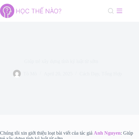
Skip
to
content
Giúp trẻ xây dựng tính kỷ luật từ sớm
Tò Mò
April 20, 2025
Cách Dạy
,
Tổng Hợp
Chúng tôi xin giới thiệu loạt bài viết của tác giả
Anh Nguyen
: Giúp
trẻ xây dựng tính kỷ luật từ sớm