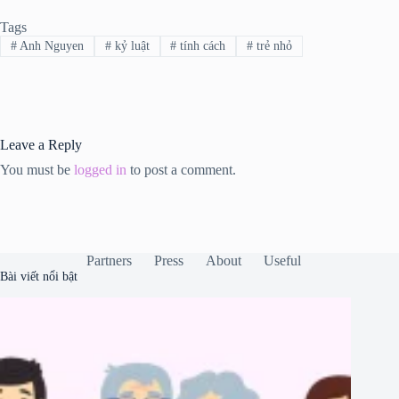
Tags
#
Anh Nguyen
#
kỷ luật
#
tính cách
#
trẻ nhỏ
Leave a Reply
You must be
logged in
to post a comment.
Partners
Press
About
Useful
Bài viết nổi bật