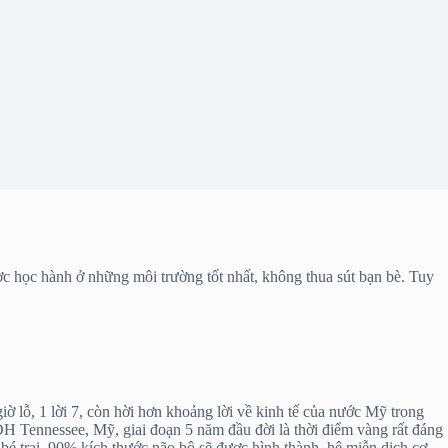
ợc học hành ở những môi trường tốt nhất, không thua sút bạn bè. Tuy
 lỗ, 1 lời 7, còn hời hơn khoảng lời về kinh tế của nước Mỹ trong
 Tennessee, Mỹ, giai đoạn 5 năm đầu đời là thời điểm vàng rất đáng
à bé trai, 90% kích thước não bộ sẽ được hình thành, hệ miễn dịch cơ