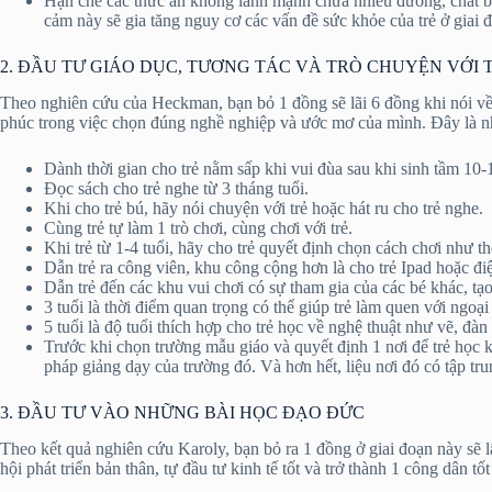
Hạn chế các thức ăn không lành mạnh chứa nhiều đường, chất b
cảm này sẽ gia tăng nguy cơ các vấn đề sức khỏe của trẻ ở giai 
2. ĐẦU TƯ GIÁO DỤC, TƯƠNG TÁC VÀ TRÒ CHUYỆN VỚI 
Theo nghiên cứu của Heckman, bạn bỏ 1 đồng sẽ lãi 6 đồng khi nói về đầ
phúc trong việc chọn đúng nghề nghiệp và ước mơ của mình. Đây là n
Dành thời gian cho trẻ nằm sấp khi vui đùa sau khi sinh tầm 10-15
Đọc sách cho trẻ nghe từ 3 tháng tuổi.
Khi cho trẻ bú, hãy nói chuyện với trẻ hoặc hát ru cho trẻ nghe.
Cùng trẻ tự làm 1 trò chơi, cùng chơi với trẻ.
Khi trẻ từ 1-4 tuổi, hãy cho trẻ quyết định chọn cách chơi như t
Dẫn trẻ ra công viên, khu công cộng hơn là cho trẻ Ipad hoặc đi
Dẫn trẻ đến các khu vui chơi có sự tham gia của các bé khác, tạo
3 tuổi là thời điểm quan trọng có thể giúp trẻ làm quen với ngo
5 tuổi là độ tuổi thích hợp cho trẻ học về nghệ thuật như vẽ, đà
Trước khi chọn trường mẫu giáo và quyết định 1 nơi để trẻ học k
pháp giảng dạy của trường đó. Và hơn hết, liệu nơi đó có tập trung
3. ĐẦU TƯ VÀO NHỮNG BÀI HỌC ĐẠO ĐỨC
Theo kết quả nghiên cứu Karoly, bạn bỏ ra 1 đồng ở giai đoạn này sẽ lấ
hội phát triển bản thân, tự đầu tư kinh tế tốt và trở thành 1 công dân