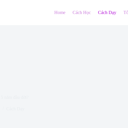
Home
Cách Học
Cách Dạy
T
g 5 năm đầu đời?
Cách Dạy