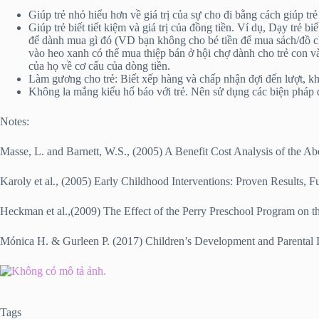
Giúp trẻ nhỏ hiểu hơn về giá trị của sự cho đi bằng cách giúp tr
Giúp trẻ biết tiết kiệm và giá trị của đồng tiền. Ví dụ, Dạy tr
để dành mua gì đó (VD bạn không cho bé tiền để mua sách/đồ chơi
vào heo xanh có thể mua thiệp bán ở hội chợ dành cho trẻ con v
của họ về cơ cấu của dòng tiền.
Làm gương cho trẻ: Biết xếp hàng và chấp nhận đợi đến lượt, k
Không la mắng kiểu hổ báo với trẻ. Nên sử dụng các biện pháp đ
Notes:
Masse, L. and Barnett, W.S., (2005) A Benefit Cost Analysis of the A
Karoly et al., (2005) Early Childhood Interventions: Proven Results, F
Heckman et al.,(2009) The Effect of the Perry Preschool Program on the
Mónica H. & Gurleen P. (2017) Children’s Development and Parental
Tags