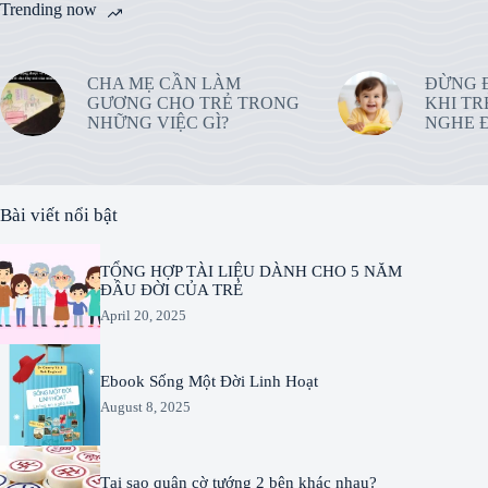
Trending now
CHA MẸ CẦN LÀM
ĐỪNG 
GƯƠNG CHO TRẺ TRONG
KHI TR
NHỮNG VIỆC GÌ?
NGHE Đ
Bài viết nổi bật
TỔNG HỢP TÀI LIỆU DÀNH CHO 5 NĂM
ĐẦU ĐỜI CỦA TRẺ
April 20, 2025
Ebook Sống Một Đời Linh Hoạt
August 8, 2025
Tại sao quân cờ tướng 2 bên khác nhau?