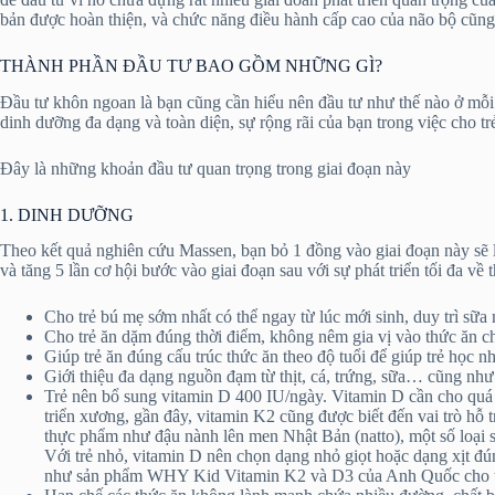
bản được hoàn thiện, và chức năng điều hành cấp cao của não bộ cũng
THÀNH PHẦN ĐẦU TƯ BAO GỒM NHỮNG GÌ?
Đầu tư khôn ngoan là bạn cũng cần hiểu nên đầu tư như thế nào ở mỗi gi
dinh dưỡng đa dạng và toàn diện, sự rộng rãi của bạn trong việc cho tr
Đây là những khoản đầu tư quan trọng trong giai đoạn này
1. DINH DƯỠNG
Theo kết quả nghiên cứu Massen, bạn bỏ 1 đồng vào giai đoạn này sẽ lã
và tăng 5 lần cơ hội bước vào giai đoạn sau với sự phát triển tối đa về t
Cho trẻ bú mẹ sớm nhất có thể ngay từ lúc mới sinh, duy trì sữa 
Cho trẻ ăn dặm đúng thời điểm, không nêm gia vị vào thức ăn cho 
Giúp trẻ ăn đúng cấu trúc thức ăn theo độ tuổi để giúp trẻ học nh
Giới thiệu đa dạng nguồn đạm từ thịt, cá, trứng, sữa… cũng như 
Trẻ nên bổ sung vitamin D 400 IU/ngày. Vitamin D cần cho quá tr
triển xương, gần đây, vitamin K2 cũng được biết đến vai trò hỗ 
thực phẩm như đậu nành lên men Nhật Bản (natto), một số loại 
Với trẻ nhỏ, vitamin D nên chọn dạng nhỏ giọt hoặc dạng xịt đún
như sản phẩm WHY Kid Vitamin K2 và D3 của Anh Quốc cho thấy 