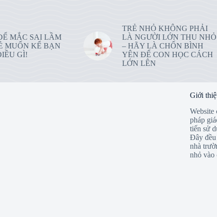
TRẺ NHỎ KHÔNG PHẢI
ĐỂ MẮC SAI LẦM
LÀ NGƯỜI LỚN THU NHỎ
Ẻ MUỐN KỂ BẠN
– HÃY LÀ CHỐN BÌNH
IỀU GÌ!
YÊN ĐỂ CON HỌC CÁCH
LỚN LÊN
Giới thi
Website 
pháp giá
tiến sử 
Đây đều 
nhà trườ
nhỏ vào 