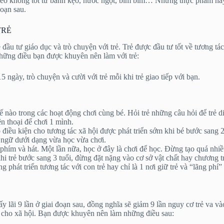
éo không tốt từ bánh kẹo, nước ngọt, bim bim… Những thực phẩm này r
đoạn sau.
TRẺ
u tư giáo dục và trò chuyện với trẻ. Trẻ được đầu tư tốt về tương tác 
hững điều bạn được khuyên nên làm với trẻ:
 ngày, trò chuyện và cười với trẻ mỗi khi trẻ giao tiếp với bạn.
hế nào trong các hoạt động chơi cùng bé. Hỏi trẻ những câu hỏi để trẻ d
ện thoại để chơi 1 mình.
 điều kiện cho tương tác xã hội được phát triển sớm khi bé bước sang 2
ại ngữ dưới dạng vừa học vừa chơi.
n phím và hát. Một lần nữa, học ở đây là chơi để học. Đừng tạo quá nhiề
hi trẻ bước sang 3 tuổi, đừng đặt nặng vào cơ sở vật chất hay chương 
 phát triển tương tác với con trẻ hay chỉ là 1 nơi giữ trẻ và “lãng phí” 
y lãi 9 lần ở giai đoạn sau, đồng nghĩa sẽ giảm 9 lần nguy cơ trẻ va và
 tốt cho xã hội. Bạn được khuyên nên làm những điều sau: