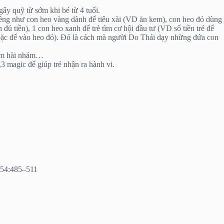
gây quỹ từ sớm khi bé từ 4 tuổi.
h riêng như con heo vàng dành để tiêu xài (VD ăn kem), con heo đỏ dùng
ủ tiền), 1 con heo xanh để trẻ tìm cơ hội đầu tư (VD số tiền trẻ để
 hoặc để vào heo đỏ). Đó là cách mà người Do Thái dạy những đứa con
 xem hài nhảm…
3 magic để giúp trẻ nhận ra hành vi.
 54:485–511