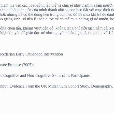
ẻ tham gia vào các hoạt động tập thể và chia sẻ như tham gia làm người 
ẻ biết chia nhỏ phần tiền của mình thành những con heo đất với mục đíc
, nhưng trẻ có thể dùng tiền trong con heo đỏ để mua khi trẻ để dành đ
ào giáng sinh, số tiền lãi bán được trẻ có thể mua những gì trẻ muốn,
hông chen lấn, không vượt đèn đỏ, không lãng phí thời gian nằm dài
ược khuyên để giáo dục trẻ như nguyên nhân-hệ quả, time-out, và 1,2,
becedarian Early Childhood Intervention
uture Promise (2005);
 Cognitive and Non-Cognitive Skills of its Participants.
 Input: Evidence From the UK Millennium Cohort Study. Demography.