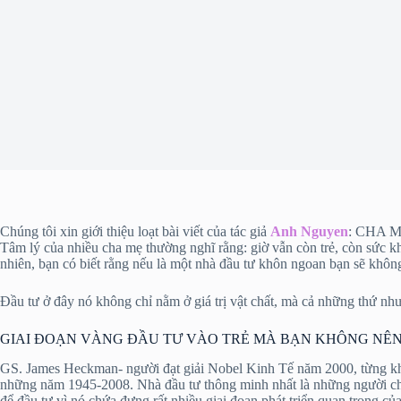
Chúng tôi xin giới thiệu loạt bài viết của tác giả
Anh Nguyen
: CHA 
Tâm lý của nhiều cha mẹ thường nghĩ rằng: giờ vẫn còn trẻ, còn sức kh
nhiên, bạn có biết rằng nếu là một nhà đầu tư khôn ngoan bạn sẽ không
Đầu tư ở đây nó không chỉ nằm ở giá trị vật chất, mà cả những thứ nh
GIAI ĐOẠN VÀNG ĐẦU TƯ VÀO TRẺ MÀ BẠN KHÔNG NÊN
GS. James Heckman- người đạt giải Nobel Kinh Tế năm 2000, từng khẳng
những năm 1945-2008. Nhà đầu tư thông minh nhất là những người cha
để đầu tư vì nó chứa đựng rất nhiều giai đoan phát triển quan trọng củ