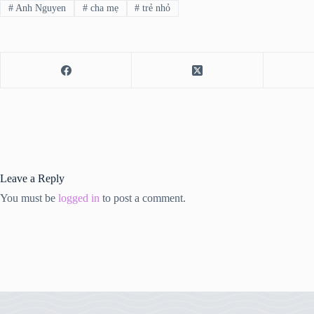
#
Anh Nguyen
#
cha mẹ
#
trẻ nhỏ
Leave a Reply
You must be
logged in
to post a comment.