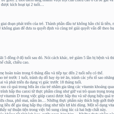
 được kích hoạt tại 2 tuổi…
ai đoạn phát triển của trẻ. Thành phần đầu tư không hẳn chỉ là tiền, m
ẻ không gian để đưa ra quyết định và cùng trẻ giải quyết vấn đề theo h
i 5 đồng ở độ tuổi sau đó. Nói cách khác, trẻ giảm 5 lần bị bệnh và th
hể chất, chiều cao.
mẹ hoàn toàn trong 6 tháng đầu và tiếp tục đến 2 tuổi nếu có thể.
trẻ trước 1 tuổi, tránh dụ dỗ hay ép trẻ ăn, tránh các yếu tố sao nhãn
ai và phát triển đa dạng vị giác trước 18 tháng tuổi.
rau củ quả trong bữa ăn của trẻ nhằm gia tăng các vitamin khoáng quan 
ình hấp thu canxi từ thực phẩm cũng như giữ vai trò quan trọng trong q
trợ vitamin D trong việc giúp canxi được hấp thu và sử dụng hiệu quả t
sữa chua, phô mai, nấm ăn… Những thực phẩm này thích hợp giới thiệu
g liều để gia tăng hấp thụ cũng như tiện lợi khi dùng. Một số dạng vi
sự thuận tiện trong việc bổ sung cùng lúc cả hai hợp chất này.