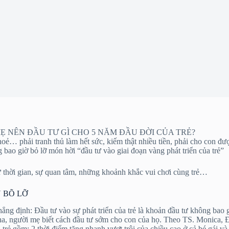
MẸ NÊN ĐẦU TƯ GÌ CHO 5 NĂM ĐẦU ĐỜI CỦA TRẺ?
oẻ… phải tranh thủ làm hết sức, kiếm thật nhiều tiền, phải cho con đư
 bao giờ bỏ lỡ món hời “đầu tư vào giai đoạn vàng phát triển của trẻ”
ư thời gian, sự quan tâm, những khoảnh khắc vui chơi cùng trẻ…
 BÕ LỠ
 định: Đầu tư vào sự phát triển của trẻ là khoản đầu tư không bao giờ
, người mẹ biết cách đầu tư sớm cho con của họ. Theo TS. Monica, ĐH
a trẻ gồm: 2 thời điểm tăng nhanh vượt trội của chiều cao ở cả bé gái v