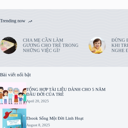
Trending now
CHA MẸ CẦN LÀM
ĐỪNG 
GƯƠNG CHO TRẺ TRONG
KHI TR
NHỮNG VIỆC GÌ?
NGHE Đ
Bài viết nổi bật
TỔNG HỢP TÀI LIỆU DÀNH CHO 5 NĂM
ĐẦU ĐỜI CỦA TRẺ
April 20, 2025
Ebook Sống Một Đời Linh Hoạt
August 8, 2025