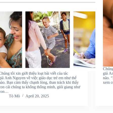
Chúng 
Chúng tôi xin giới thiệu loạt bài viết của tác
giả A
giả Anh Nguyen về việc giáo dục trẻ em như thế
nào. 
nào. Bạn cảm thấy chạnh lòng, than trách khi thấy
xem c
con cái chúng ta không thông minh, giỏi giang như
con…
Tò Mò
April 20, 2025