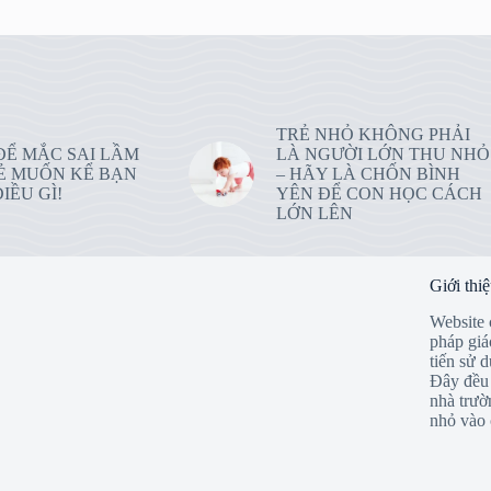
TRẺ NHỎ KHÔNG PHẢI
ĐỂ MẮC SAI LẦM
LÀ NGƯỜI LỚN THU NHỎ
Ẻ MUỐN KỂ BẠN
– HÃY LÀ CHỐN BÌNH
IỀU GÌ!
YÊN ĐỂ CON HỌC CÁCH
LỚN LÊN
Giới thi
Website 
pháp giá
tiến sử 
Đây đều 
nhà trườ
nhỏ vào 