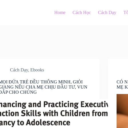
Home
Cách Học
Cách Dạy
T
Cách Dạy
,
Ebooks
MỌI ĐỨA TRẺ ĐỀU THÔNG MINH, GIỎI
CÓ 
GIANG NẾU CHA MẸ CHỊU ĐẦU TƯ, VUN
MẸ 
ĐẮP CHO CHÚNG