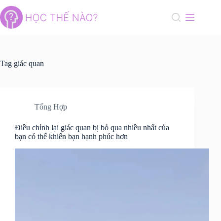
Skip
to
content
Tag
giác quan
Tổng Hợp
Điều chỉnh lại giác quan bị bỏ qua nhiều nhất của
bạn có thể khiến bạn hạnh phúc hơn