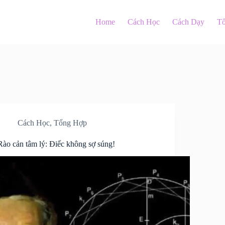
Home
Cách Học
Cách Dạy
T
Cách Học
,
Tổng Hợp
Rào cản tâm lý: Điếc không sợ súng!