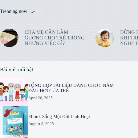
Trending now
CHA MẸ CẦN LÀM
ĐỪNG 
GƯƠNG CHO TRẺ TRONG
KHI TR
NHỮNG VIỆC GÌ?
NGHE Đ
Bài viết nổi bật
TỔNG HỢP TÀI LIỆU DÀNH CHO 5 NĂM
ĐẦU ĐỜI CỦA TRẺ
April 20, 2025
Ebook Sống Một Đời Linh Hoạt
August 8, 2025