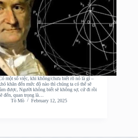
Có một số việc, khi không/chưa biết rõ nó là gì –
khó khăn đến mức độ nào thì chúng ta có thể sẽ
làm được, Người không biết sẽ không sợ, cứ đi rồi
sẽ đến, quan trọng là…
Tò Mò
February 12, 2025