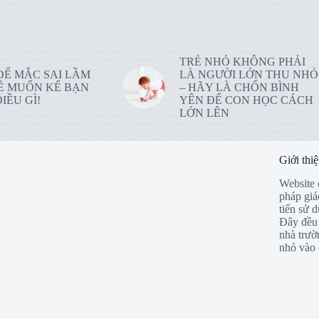
TRẺ NHỎ KHÔNG PHẢI
ĐỂ MẮC SAI LẦM
LÀ NGƯỜI LỚN THU NHỎ
Ẻ MUỐN KỂ BẠN
– HÃY LÀ CHỐN BÌNH
IỀU GÌ!
YÊN ĐỂ CON HỌC CÁCH
LỚN LÊN
Giới thi
Website 
pháp giá
tiến sử 
Đây đều 
nhà trườ
nhỏ vào 