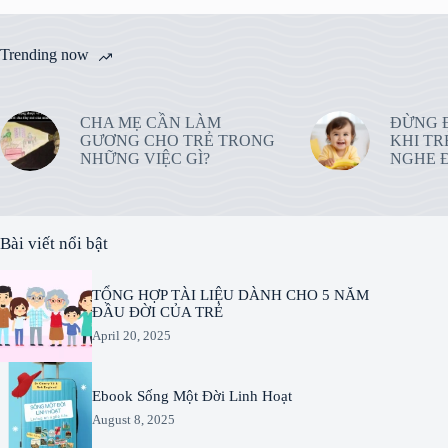
Trending now
CHA MẸ CẦN LÀM
ĐỪNG 
GƯƠNG CHO TRẺ TRONG
KHI TR
NHỮNG VIỆC GÌ?
NGHE Đ
Bài viết nổi bật
TỔNG HỢP TÀI LIỆU DÀNH CHO 5 NĂM
ĐẦU ĐỜI CỦA TRẺ
April 20, 2025
Ebook Sống Một Đời Linh Hoạt
August 8, 2025