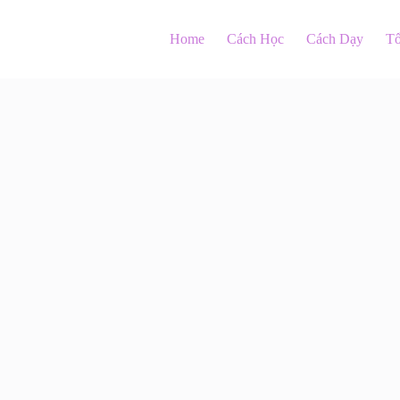
Home
Cách Học
Cách Dạy
T