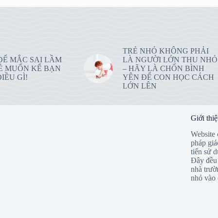
TRẺ NHỎ KHÔNG PHẢI
ĐỂ MẮC SAI LẦM
LÀ NGƯỜI LỚN THU NHỎ
Ẻ MUỐN KỂ BẠN
– HÃY LÀ CHỐN BÌNH
IỀU GÌ!
YÊN ĐỂ CON HỌC CÁCH
LỚN LÊN
Giới thi
Website 
pháp giá
tiến sử 
Đây đều 
nhà trườ
nhỏ vào 