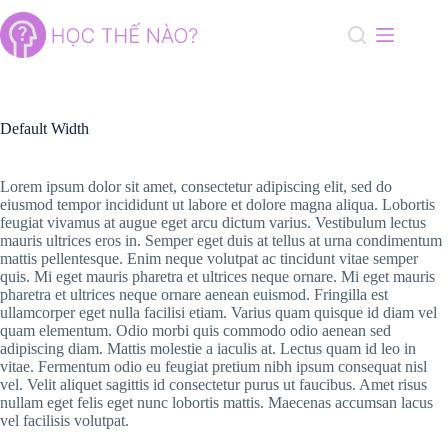
Skip
to
content
Default Width
Lorem ipsum dolor sit amet, consectetur adipiscing elit, sed do
eiusmod tempor incididunt ut labore et dolore magna aliqua. Lobortis
feugiat vivamus at augue eget arcu dictum varius. Vestibulum lectus
mauris ultrices eros in. Semper eget duis at tellus at urna condimentum
mattis pellentesque. Enim neque volutpat ac tincidunt vitae semper
quis. Mi eget mauris pharetra et ultrices neque ornare. Mi eget mauris
pharetra et ultrices neque ornare aenean euismod. Fringilla est
ullamcorper eget nulla facilisi etiam. Varius quam quisque id diam vel
quam elementum. Odio morbi quis commodo odio aenean sed
adipiscing diam. Mattis molestie a iaculis at. Lectus quam id leo in
vitae. Fermentum odio eu feugiat pretium nibh ipsum consequat nisl
vel. Velit aliquet sagittis id consectetur purus ut faucibus. Amet risus
nullam eget felis eget nunc lobortis mattis. Maecenas accumsan lacus
vel facilisis volutpat.