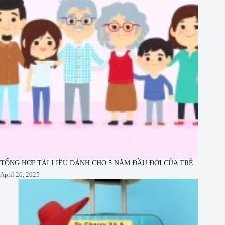
TỔNG HỢP TÀI LIỆU DÀNH CHO 5 NĂM ĐẦU ĐỜI CỦA TRẺ
April 20, 2025