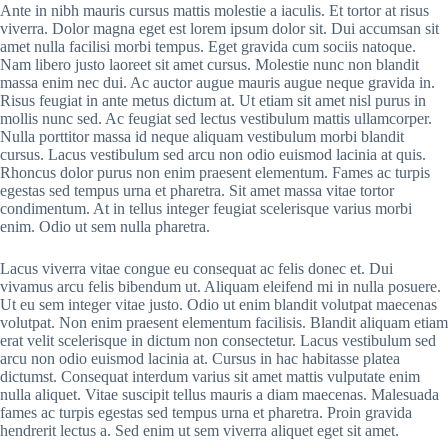
Ante in nibh mauris cursus mattis molestie a iaculis. Et tortor at risus
viverra. Dolor magna eget est lorem ipsum dolor sit. Dui accumsan sit
amet nulla facilisi morbi tempus. Eget gravida cum sociis natoque.
Nam libero justo laoreet sit amet cursus. Molestie nunc non blandit
massa enim nec dui. Ac auctor augue mauris augue neque gravida in.
Risus feugiat in ante metus dictum at. Ut etiam sit amet nisl purus in
mollis nunc sed. Ac feugiat sed lectus vestibulum mattis ullamcorper.
Nulla porttitor massa id neque aliquam vestibulum morbi blandit
cursus. Lacus vestibulum sed arcu non odio euismod lacinia at quis.
Rhoncus dolor purus non enim praesent elementum. Fames ac turpis
egestas sed tempus urna et pharetra. Sit amet massa vitae tortor
condimentum. At in tellus integer feugiat scelerisque varius morbi
enim. Odio ut sem nulla pharetra.
Lacus viverra vitae congue eu consequat ac felis donec et. Dui
vivamus arcu felis bibendum ut. Aliquam eleifend mi in nulla posuere.
Ut eu sem integer vitae justo. Odio ut enim blandit volutpat maecenas
volutpat. Non enim praesent elementum facilisis. Blandit aliquam etiam
erat velit scelerisque in dictum non consectetur. Lacus vestibulum sed
arcu non odio euismod lacinia at. Cursus in hac habitasse platea
dictumst. Consequat interdum varius sit amet mattis vulputate enim
nulla aliquet. Vitae suscipit tellus mauris a diam maecenas. Malesuada
fames ac turpis egestas sed tempus urna et pharetra. Proin gravida
hendrerit lectus a. Sed enim ut sem viverra aliquet eget sit amet.