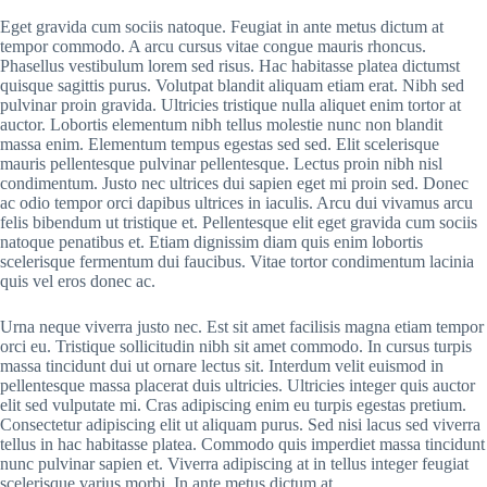
Eget gravida cum sociis natoque. Feugiat in ante metus dictum at
tempor commodo. A arcu cursus vitae congue mauris rhoncus.
Phasellus vestibulum lorem sed risus. Hac habitasse platea dictumst
quisque sagittis purus. Volutpat blandit aliquam etiam erat. Nibh sed
pulvinar proin gravida. Ultricies tristique nulla aliquet enim tortor at
auctor. Lobortis elementum nibh tellus molestie nunc non blandit
massa enim. Elementum tempus egestas sed sed. Elit scelerisque
mauris pellentesque pulvinar pellentesque. Lectus proin nibh nisl
condimentum. Justo nec ultrices dui sapien eget mi proin sed. Donec
ac odio tempor orci dapibus ultrices in iaculis. Arcu dui vivamus arcu
felis bibendum ut tristique et. Pellentesque elit eget gravida cum sociis
natoque penatibus et. Etiam dignissim diam quis enim lobortis
scelerisque fermentum dui faucibus. Vitae tortor condimentum lacinia
quis vel eros donec ac.
Urna neque viverra justo nec. Est sit amet facilisis magna etiam tempor
orci eu. Tristique sollicitudin nibh sit amet commodo. In cursus turpis
massa tincidunt dui ut ornare lectus sit. Interdum velit euismod in
pellentesque massa placerat duis ultricies. Ultricies integer quis auctor
elit sed vulputate mi. Cras adipiscing enim eu turpis egestas pretium.
Consectetur adipiscing elit ut aliquam purus. Sed nisi lacus sed viverra
tellus in hac habitasse platea. Commodo quis imperdiet massa tincidunt
nunc pulvinar sapien et. Viverra adipiscing at in tellus integer feugiat
scelerisque varius morbi. In ante metus dictum at.