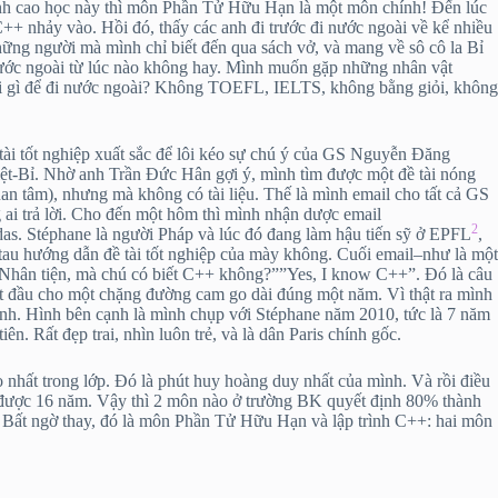
ình cao học này thì môn Phần Tử Hữu Hạn là một môn chính! Đến lúc
t C++ nhảy vào. Hồi đó, thấy các anh đi trước đi nước ngoài về kể nhiều
ững người mà mình chỉ biết đến qua sách vở, và mang về sô cô la Bỉ
nước ngoài từ lúc nào không hay. Mình muốn gặp những nhân vật
cái gì để đi nước ngoài? Không TOEFL, IELTS, không bằng giỏi, không
tài tốt nghiệp xuất sắc để lôi kéo sự chú ý của GS Nguyễn Đăng
t-Bỉ. Nhờ anh Trần Đức Hân gợi ý, mình tìm được một đề tài nóng
uan tâm), nhưng mà không có tài liệu. Thế là mình email cho tất cả GS
ng ai trả lời. Cho đến một hôm thì mình nhận dược email
2
das. Stéphane là người Pháp và lúc đó đang làm hậu tiến sỹ ở EPFL
,
au hướng dẫn đề tài tốt nghiệp của mày không. Cuối email–như là một
 ”Nhân tiện, mà chú có biết C++ không?””Yes, I know C++”. Đó là câu
bắt đầu cho một chặng đường cam go dài đúng một năm. Vì thật ra mình
nh. Hình bên cạnh là mình chụp với Stéphane năm 2010, tức là 7 năm
ên. Rất đẹp trai, nhìn luôn trẻ, và là dân Paris chính gốc.
 nhất trong lớp. Đó là phút huy hoàng duy nhất của mình. Và rồi điều
 được 16 năm. Vậy thì 2 môn nào ở trường BK quyết định 80% thành
. Bất ngờ thay, đó là môn Phần Tử Hữu Hạn và lập trình C++: hai môn