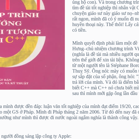
ủng hộ con). Và trong chương tr
tìm đề tài tốt nghiệp thì nhân vậ
chuyện giáo sư này giáo sư nọ–nh
rất ngon, mình đã có ý muốn đi 
huyền thoại này. Thế thôi! Lấy 
có tiền.
Mình quyết định phải làm một đề 
Hưng–chủ nhiệm chương trình Việ
(nghĩa là đề tài mà nhiều người q
trên thế giới để xin tài liệu. Khô
từ một người tên là Stéphane Bor
Thuỵ Sỹ. Ông nói: mày có muốn t
sự sắp đặt của số phận, ông hỏi:
trả lời của mình. Và đó là điểm 
biết C++ mà C++ nó chưa biết mì
sau thì mình mới gặp ông lần đầu ti
a mình được đền đáp: luận văn tốt nghiệp của mình đạt điểm 19/20, cao
ho một GS ở Pháp. Mình đi Pháp tháng 2 năm 2006. Từ đó đến nay đã
 thường như mình thì được đi nước ngoài ngắm nghía là thành công vậy
, người đồng sáng lập công ty Apple: