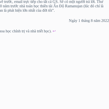
trước, email trực tiếp cho tất cả GS. Sẽ có một người trả lời. Thư
00 năm trước nhà toán học thiên tài Ấn Độ Ramanujan (lúc đó chỉ là
là phát hiện lớn nhất của đời tôi”.
Ngày 1 tháng 8 năm 2022
a học chính trị và nhà triết học).
↩︎