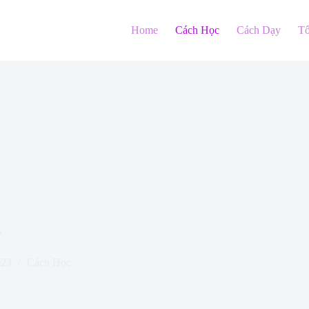
Home
Cách Học
Cách Dạy
T
?
023
Cách Học