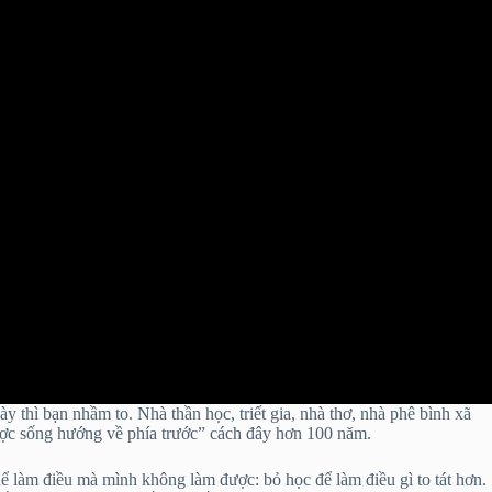
y thì bạn nhầm to. Nhà thần học, triết gia, nhà thơ, nhà phê bình xã
ược sống hướng về phía trước” cách đây hơn 100 năm.
hể làm điều mà mình không làm được: bỏ học để làm điều gì to tát hơn.