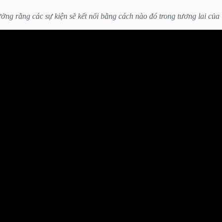
tưởng rằng các sự kiện sẽ kết nối bằng cách nào đó trong tương lai của