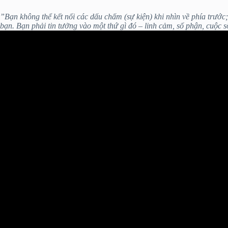
”Bạn không thể kết nối các dấu chấm (sự kiện) khi nhìn về phía trước; 
bạn. Bạn phải tin tưởng vào một thứ gì đó – linh cảm, số phận, cuộc s