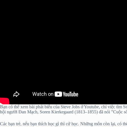
Bạn có thể xem bài phát biểu của Steve Jobs ở Youtube, chỉ việc tìm St
hội người Đan Mạch, Soren Kierkegaard (1813–1855) đã nói ”Cuộc sốn
Các bạn trẻ, nếu bạn thích học gì thì cứ học. Những môn còn lại, có t