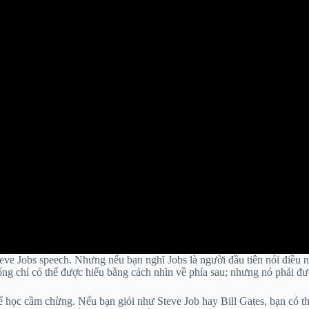
eve Jobs speech. Nhưng nếu bạn nghĩ Jobs là người đầu tiên nói điều nà
g chỉ có thể được hiểu bằng cách nhìn về phía sau; nhưng nó phải đ
hể học cầm chừng. Nếu bạn giỏi như Steve Job hay Bill Gates, bạn có t