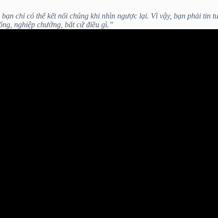
bạn chỉ có thể kết nối chúng khi nhìn ngược lại. Vì vậy, bạn phải tin 
ống, nghiệp chướng, bất cứ điều gì.”