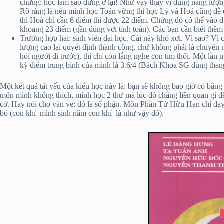
chừng: học làm sao đừng ở lại! Như vậy thay vì dùng năng lượn
Rõ ràng là nếu mình học Toán vững thì học Lý và Hoá cũng dễ 
thì Hoá chì cần 6 điểm thì được 22 điểm. Chừng đó có thể và
khoảng 23 điểm (gần đúng với tính toán). Các bạn cần biết thêm
Trường hợp hai: sinh viên đại học. Cái này khó xơi. Vì sao? Vì
lượng cao lại quyết định thành công, chứ không phải là chuyên
hỏi người đi trước), thì chỉ còn lắng nghe con tim thôi. Một l
kỳ điểm trung bình của mình là 3.6/4 (Bách Khoa SG dùng thang
Một kết quả tất yếu của kiểu học này là: bạn sẽ không bao giờ có bằng
môn mình không thích, mình học 2 thứ mà lúc đó chẳng liên quan gì 
cờ. Hay nói cho văn vẻ: đó là số phận. Môn Phần Tử Hữu Hạn chỉ dạy
bỏ (con khỉ–mình sinh năm con khỉ–là như vậy đó).