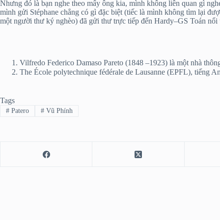
Nhưng đó là bạn nghe theo mấy ông kia, mình không liên quan gì nghen
mình gửi Stéphane chẳng có gì đặc biệt (tiếc là mình không tìm lại đư
một người thư ký nghèo) đã gửi thư trực tiếp đến Hardy–GS Toán nổi t
Vilfredo Federico Damaso Pareto (1848 –1923) là một nhà thông t
The École polytechnique fédérale de Lausanne (EPFL), tiếng An
Tags
#
Patero
#
Vũ Phính