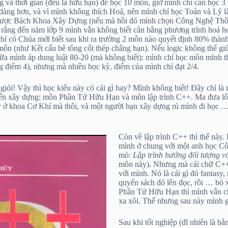
g và thời gian (đều là hữu hạn) để học 10 môn, giờ mình chỉ cần học 3
dàng hơn, và vì mình không thích Hoá, nên mình chỉ học Toán và Lý l
o được Bách Khoa Xây Dựng (nếu mà hồi đó mình chọn Công Nghệ Thôn
 rằng đến năm lớp 9 mình vẫn không biết cân bằng phương trình hoá học
 chỉ có Chúa mới biết sau khi ra trường 2 môn nào quyết định 80% thà
 môn (như Kết cấu bê tông cốt thép chẳng hạn). Nếu logic không thể gi
ần nữa mình áp dung luật 80-20 (mà không biết): mình chỉ học môn mình
 điểm 4), nhưng mà nhiều học kỳ, điểm của mình chỉ đạt 2/4.
 giỏi! Vậy thì học kiểu này có cái gì hay? Mình không biết! Đây chỉ l
đến xây dựng: môn Phần Tử Hữu Hạn và môn lập trình C++. Ma đưa lối
 ở khoa Cơ Khí mà thôi, và một người bạn xây dựng rủ mình đi học … 
Còn về lập trình C++ thì thế này
mình ở chung với một anh học Côn
mò:
Lập trình hướng đối tượng 
môn này). Nhưng mà cái chữ C++, 
với mình. Nó là cái gì đó fantas
quyển sách đó lên đọc, rồi … bỏ
Phần Tử Hữu Hạn thì mình vẫn chẳ
xa xôi. Thế nhưng sau này mình gặ
Sau khi tốt nghiệp (dĩ nhiên là b