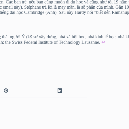
. Các bạn trẻ, nếu bạn cũng muốn đi du học và cũng như tôi 19 năm về 
ợc email này). Stéphane trả lời là may mắn, là số phận của mình. Gần 1
iếng đại học Cambridge (Anh). Sau này Hardy nói ”biết đến Ramanujan 
hái người Ý (kỹ sư xây dựng, nhà xã hội học, nhà kinh tế học, nhà kho
h: the Swiss Federal Institute of Technology Lausanne.
↩︎