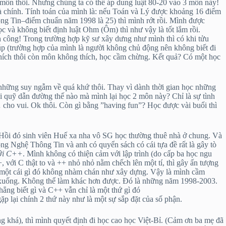
 môn thôi. Nhưng chúng ta có thể áp dung luật 80-20 vào 3 môn này!
à chính. Tính toán của mình là: nếu Toán và Lý được khoảng 16 điểm
g Tin–điểm chuẩn năm 1998 là 25) thì mình rớt rồi. Mình được
 và không biết định luật Ohm (Ôm) thì như vậy là tốt lắm rồi.
nh công! Trong trường hợp kỹ sư xây dưng như mình thì có khi tửu
úp (trường hợp của mình là người không chủ động nên không biết đi
 thích thôi còn môn không thích, học cầm chừng. Kết quả? Có một học
à những suy ngẫm về quá khứ thôi. Thay vì dành thời gian học những
 quỹ dẫn đường thế nào mà mình lại học 2 môn này? Chỉ là sự tình
cho vui. Ok thôi. Còn gì bằng ”having fun”? Học được vài buổi thì
. Hồi đó sinh viên Huế xa nha vô SG học thường thuê nhà ở chung. Và
g Nghệ Thông Tin và anh có quyển sách có cái tựa đề rất là gây tò
với C++
. Mình không có thiện cảm với lập trình (do cấp ba học ngu
với C thật to và ++ nhỏ nhỏ nằm chếch lên một tí, thì gây ấn tượng
y, một cái gì đó không nhàm chán như xây dựng. Vậy là mình cầm
 xuống. Không thể làm khác hơn được. Đó là những năm 1998-2003.
ng biết gì và C++ vẫn chỉ là một thứ gì đó
p lại chính 2 thứ này như là một sự sắp đặt của số phận.
ằng khá), thì mình quyết định đi học cao học Việt-Bỉ. (Cảm ơn ba mẹ đã