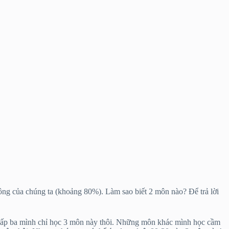
công của chúng ta (khoảng 80%). Làm sao biết 2 môn nào? Để trả lời
m cấp ba mình chỉ học 3 môn này thôi. Những môn khác mình học cầm