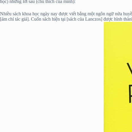
học) những lời sau (chú thích của mình):
Nhiều sách khoa học ngày nay được viết bằng một ngôn ngữ nửa huyền 
[ám chỉ tác giả]. Cuốn sách hiện tại [sách của Lanczos] được hình thà