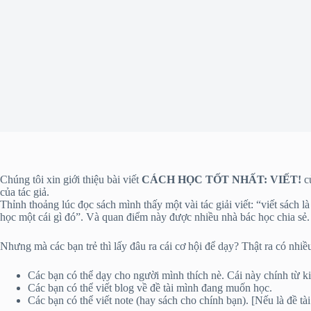
Chúng tôi xin giới thiệu bài viết
CÁCH HỌC TỐT NHẤT: VIẾT!
củ
của tác giả.
Thỉnh thoảng lúc đọc sách mình thấy một vài tác giải viết: “viết sách 
học một cái gì đó”. Và quan điểm này được nhiều nhà bác học chia sẻ.
Nhưng mà các bạn trẻ thì lấy đâu ra cái cơ hội để dạy? Thật ra có nhiề
Các bạn có thể dạy cho người mình thích nè. Cái này chính từ kin
Các bạn có thể viết blog về đề tài mình đang muốn học.
Các bạn có thể viết note (hay sách cho chính bạn). [Nếu là đề t