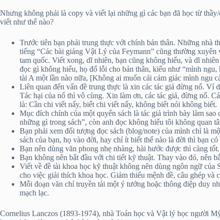
Nhưng không phải là copy và viết lại những gì các bạn đã học từ thầy/
viết như thế nào?
Trước tiên bạn phải trung thực với chính bản thân. Những nhà t
tiếng “Các bài giảng Vật Lý của Feymann” cũng thường xuyên viết
tam quốc. Viết xong, dĩ nhiên, bạn cũng không hiểu, và dĩ nhiên
đọc gì không hiểu, họ đổ lỗi cho bản thân, kiểu như “mình ngu,
tài A một lần nào nữa, [Không ai muốn cái cảm giác mình ngu c
Liên quan đến vấn đề trung thực là xin các tác giả đừng nổ. Ví d
Tác hại của nổ thì vô cùng. Xin làm ơn, các tác giả, đừng nổ. C
là: Cần chi viết nấy, biết chi viết nấy, không biết nói không biết.
Mục đích chính của một quyển sách là tác giả trình bày làm sao
những gì trong sách”, còn anh đọc không hiểu tôi không quan t
Bạn phải xem đối tượng đọc sách (blog/note) của mình chỉ là mộ
sách của bạn, họ vào đời, hay chí ít biết thế nào là đời thì bạn c
Bạn nên dùng văn phong nhẹ nhàng, hài hước được thì càng tốt. 
Bạn không nên bắt đầu với chi tiết kỹ thuật. Thay vào đó, nên bắt
Viết về đề tài khoa học kỹ thuật không nên dùng ngôn ngữ của 
cho việc giải thích khoa học. Giảm thiểu mệnh đề, câu ghép và c
Mỗi đoạn văn chỉ truyền tải một ý tưởng hoặc thông điệp duy nh
mạch lạc.
Cornelius Lanczos (1893-1974), nhà Toán học và Vật lý học người Mỹ 