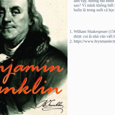
làm vậy, nhưng mà mình 
sao? Vì mình không biết 
buồn là trong suốt cả họ
William Shakespeare (156
được coi là nhà văn viết b
https://www.feynmanlect