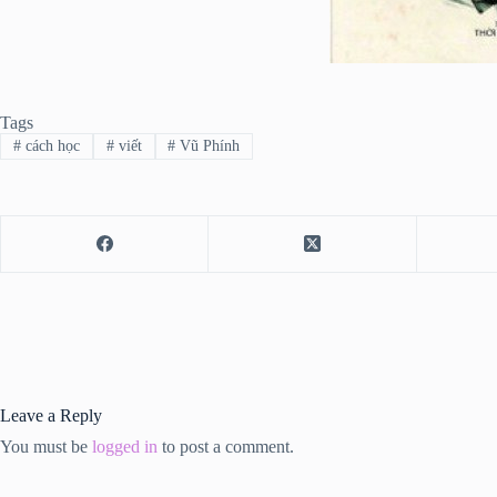
Tags
#
cách học
#
viết
#
Vũ Phính
Leave a Reply
You must be
logged in
to post a comment.