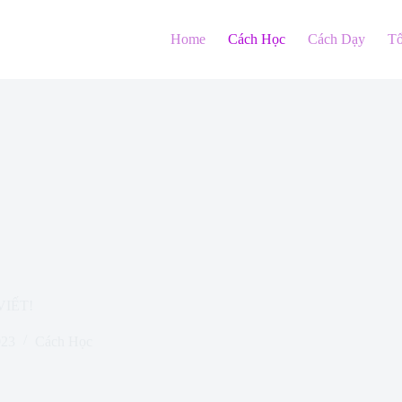
Home
Cách Học
Cách Dạy
T
VIẾT!
023
Cách Học