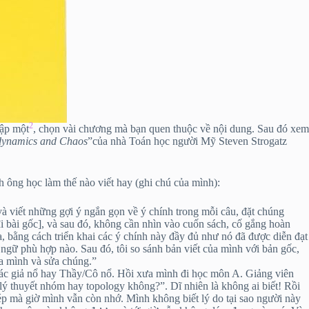
2
tập một
, chọn vài chương mà bạn quen thuộc về nội dung. Sau đó xem
dynamics and Chaos
”của nhà Toán học người Mỹ Steven Strogatz
h ông học làm thế nào viết hay (ghi chú của mình):
và viết những gợi ý ngắn gọn về ý chính trong mỗi câu, đặt chúng
đi bài gốc], và sau đó, không cần nhìn vào cuốn sách, cố gắng hoàn
a, bằng cách triển khai các ý chính này đầy đủ như nó đã được diễn đạt
 ngữ phù hợp nào. Sau đó, tôi so sánh bản viết của mình với bản gốc,
ủa mình và sửa chúng.”
tác giả nổ hay Thầy/Cô nổ. Hồi xưa mình đi học môn A. Giảng viên
 lý thuyết nhóm hay topology không?”. Dĩ nhiên là không ai biết! Rồi
p mà giờ mình vẫn còn nhớ. Mình không biết lý do tại sao người này