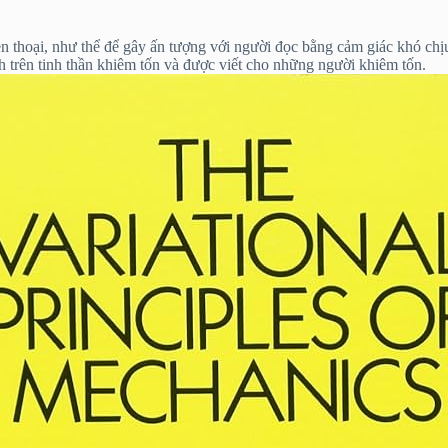
thoại, như thể để gây ấn tượng với người đọc bằng cảm giác khó chịu 
nh trên tinh thần khiêm tốn và được viết cho những người khiêm tốn.