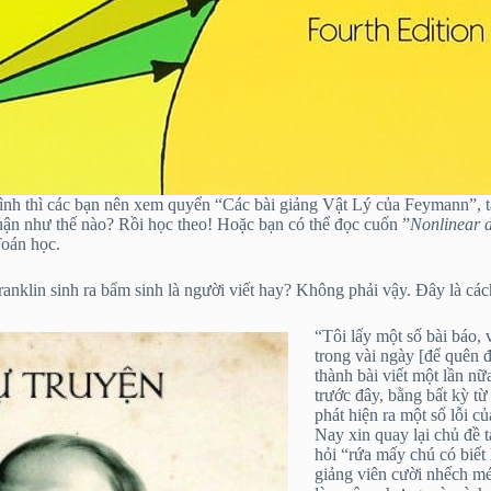
mình thì các bạn nên xem quyển “Các bài giảng Vật Lý của Feymann”, 
ận như thế nào? Rồi học theo! Hoặc bạn có thể đọc cuốn ”
Nonlinear 
Toán học.
anklin sinh ra bẩm sinh là người viết hay? Không phải vậy. Đây là các
“Tôi lấy một số bài báo, 
trong vài ngày [để quên 
thành bài viết một lần nữ
trước đây, bằng bất kỳ từ
phát hiện ra một số lỗi c
Nay xin quay lại chủ đề 
hỏi “rứa mấy chú có biết
giảng viên cười nhếch mé