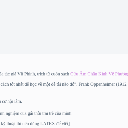
a tác giả Vũ Phính, trích từ cuốn sách
Cửu Âm Chân Kinh Về Phương
là cách tốt nhất để học về một đề tài nào đó”. Frank Oppenheimer (1912
u cơ hội lắm.
h nghiệm cua gái thời trai trẻ của mình.
ài kỹ thuật thì nên dùng LATEX để viết]