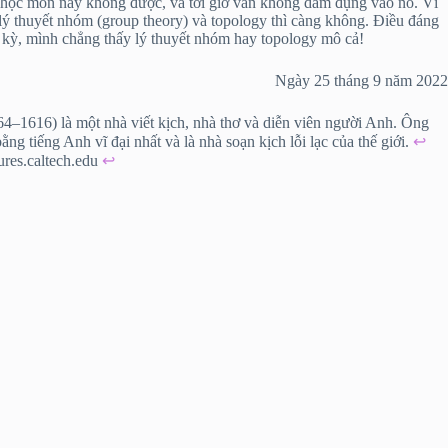
học môn này không được, và tới giờ vẫn không dám đụng vào nó. Vì
lý thuyết nhóm (group theory) và topology thì càng không. Điều đáng
c kỳ, mình chẳng thấy lý thuyết nhóm hay topology mô cả!
Ngày 25 tháng 9 năm 2022
4–1616) là một nhà viết kịch, nhà thơ và diễn viên người Anh. Ông
ằng tiếng Anh vĩ đại nhất và là nhà soạn kịch lỗi lạc của thế giới.
↩︎
ures.caltech.edu
↩︎