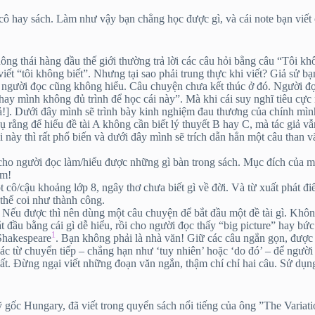
cô hay sách. Làm như vậy bạn chẳng học được gì, và cái note bạn viết 
hông thái hàng đầu thế giới thường trả lời các câu hỏi bằng câu “Tôi
 “tôi không biết”. Nhưng tại sao phải trung thực khi viết? Giả sử bạn 
 người đọc cũng không hiểu. Câu chuyện chưa kết thúc ở đó. Người đọc, 
 hay mình không đủ trình để học cái này”. Mà khi cái suy nghĩ tiêu cự
ả!]. Dưới đây mình sẽ trình bày kinh nghiệm đau thương của chính mìn
ụ rằng để hiểu đề tài A không cần biết lý thuyết B hay C, mà tác giả vẫ
ái này thì rất phổ biến và dưới đây mình sẽ trích dẫn hẳn một câu tha
 cho người đọc làm/hiểu được những gì bàn trong sách. Mục đích của mộ
âm!
t cô/cậu khoảng lớp 8, ngây thơ chưa biết gì về đời. Và từ xuất phát đ
ó thể coi như thành công.
Nếu được thì nên dùng một câu chuyện để bắt đầu một đề tài gì. Không
 đầu bằng cái gì dễ hiểu, rồi cho người đọc thấy “big picture” hay bức 
1
Shakespeare
. Bạn không phải là nhà văn! Giữ các câu ngắn gọn, được 
ác từ chuyển tiếp – chẳng hạn như ‘tuy nhiên’ hoặc ‘do đó’ – để người 
ất. Đừng ngại viết những đoạn văn ngắn, thậm chí chỉ hai câu. Sử dụng
gốc Hungary, đã viết trong quyển sách nổi tiếng của ông ”The Variat