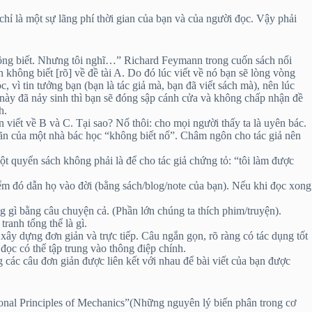
chỉ là một sự lãng phí thời gian của bạn và của người đọc. Vậy phải
 không biết. Nhưng tôi nghĩ…” Richard Feymann trong cuốn sách nổi
không biết [rõ] về đề tài A. Do đó lúc viết về nó bạn sẽ lòng vòng
vì tin tưởng bạn (bạn là tác giả mà, bạn đã viết sách mà), nên lúc
c này đã nảy sinh thì bạn sẽ đóng sập cánh cửa và không chấp nhận đề
h.
n viết về B và C. Tại sao? Nổ thôi: cho mọi người thấy ta là uyên bác.
n vãn của một nhà bác học “không biết nổ”. Châm ngôn cho tác giả nên
t quyển sách không phải là để cho tác giả chứng tỏ: “tôi làm được
iểm đó dẫn họ vào đời (bằng sách/blog/note của bạn). Nếu khi đọc xong
 gì bằng câu chuyện cả. (Phần lớn chúng ta thích phim/truyện).
tranh tổng thể là gì.
xây dựng đơn giản và trực tiếp. Câu ngắn gọn, rõ ràng có tác dụng tốt
đọc có thể tập trung vào thông điệp chính.
 các câu đơn giản được liên kết với nhau để bài viết của bạn được
ional Principles of Mechanics”(Những nguyên lý biến phân trong cơ